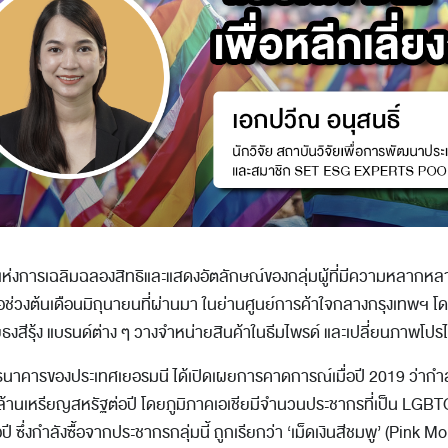
ห่งการเฉลิมฉลองสิทธิและแสดงอัตลักษณ์ของกลุ่มผู้ที่มีความหลา
อช่วงต้นเดือนมิถุนายนที่ผ่านมา ในย่านศูนย์การค้าใจกลางกรุงเทพฯ โด
งสีรุ้ง แบรนด์ต่าง ๆ วางจำหน่ายสินค้าในธีมไพรด์ และเปลี่ยนภาพโปรไฟ
าคารของประเทศเยอรมนี ได้เปิดเผยการคาดการณ์เมื่อปี 2019 ว่ากำล
พันล้านเหรียญสหรัฐต่อปี โดยภูมิภาคเอเชียมีจำนวนประชากรที่เป็น LGBTQI
 ซึ่งกำลังซื้อจากประชากรกลุ่มนี้ ถูกเรียกว่า ‘เม็ดเงินสีชมพู’ (Pink M