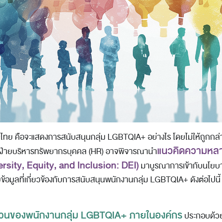
ไทย คือจะแสดงการสนับสนุนกลุ่ม LGBTQIA+ อย่างไร โดยไม่ให้ถูกกล่า
แนวคิดความหล
น้าที่ฝ่ายบริหารทรัพยากรบุคคล (HR) อาจพิจารณานำ
ersity, Equity, and Inclusion: DEI)
มาบูรณาการเข้ากับนโยบา
้อมูลที่เกี่ยวข้องกับการสนับสนุนพนักงานกลุ่ม LGBTQIA+ ดังต่อไปนี้
ส่วนของพนักงานกลุ่ม LGBTQIA+ ภายในองค์กร
ประกอบด้วย