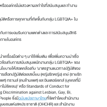
กรหรือองค์กรไม่แสวงหาผลกำไรที่สนับสนุนและทำงาน
ฏิบัติหรือการคุกคามที่เกิดขึ้นกับกลุ่ม LGBTQIA+ ใน
ยวกับการยอมรับความแตกต่างและการสนับสนุนสิทธิ
มภายในองค์กร
รื่องมือต่าง ๆ มาใช้เพิ่มเติม เพื่อเพิ่มความน่าเชื่อ
เกี่ยวข้องกับการสนับสนุนพนักงานกลุ่ม LGBTQIA+ ของ
ับนโยบายให้สอดคล้องกับ ‘มาตรฐานแนวทางปฏิบัติของ
ารเลือกปฏิบัติต่อเลสเบี้ยน (หญิงรักหญิง) เกย์ (ชายรัก
พศ) ทรานส์ (คนข้ามเพศ) และอินเตอร์เซกส์ (บุคคลที่มี
าไม่ชัดเจน)’ หรือ Standards of Conduct for
g Discrimination against Lesbian, Gay, Bi,
eople ซึ่งมี
ฉบับแปลภาษาไทย
ที่จัดทำโดยสำนักงาน
มนุษยชนแห่งสหประชาชาติ (OHCHR) และสำนักงาน