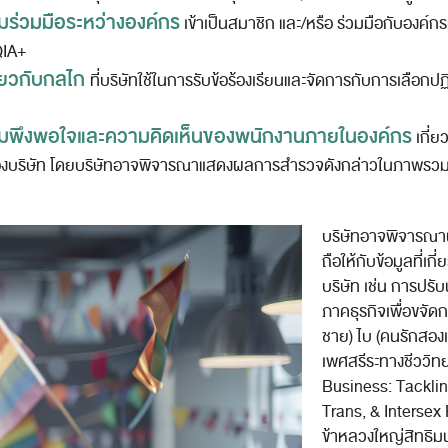
ามร่วมมือระหว่างองค์กร
เข้าเป็นสมาชิก และ/หรือ ร่วมมือกับองค์
QIA+
ี่ยวกับกลไก
ที่บริษัทใช้ในการรับข้อร้องเรียนและจัดการกับการเลือกป
มพึงพอใจและความคิดเห็นของพนักงานภายในองค์กร
เกี่
องบริษัท โดยบริษัทอาจพิจารณาแสดงผลการสำรวจดังกล่าวในภาพรว
บริษัทอาจพิจารณานำเค
ถือให้กับข้อมูลที่
บริษัท เช่น การปร
ภาคธุรกิจเพื่อขจัดก
ชาย) ไบ (คนรักสองเ
เพศสรีระทางชีววิทย
Business: Tacklin
Trans, & Intersex P
ข้าหลวงใหญ่สิทธิ