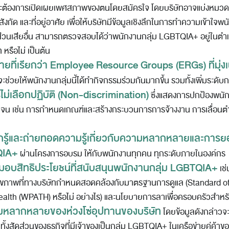
ะต้องการเปิดเผยเพศสภาพของตนโดยสมัครใจ โดยบริษัทอาจแบ่งหมวด
งกัด และที่อยู่อาศัย เพื่อให้บริษัทมีข้อมูลเชิงลึกในการทำความเข้าใจพน
ด้ส่วนเสียอื่น สามารถตรวจสอบได้ว่าพนักงานกลุ่ม LGBTQIA+ อยู่ในตำ
ท หรือไม่ เป็นต้น
ือข่ายที่เรียกว่า Employee Resource Groups (ERGs) ที่
งจะช่วยให้พนักงานกลุ่มนี้ได้ทำกิจกรรมร่วมกันมากขึ้น รวมทั้งเพิ่มระ
่เลือกปฏิบัติ (Non-discrimination)
ซึ่งแสดงการปกป้องพนัก
เจน เช่น การกำหนดเกณฑ์และสร้างกระบวนการการจ้างงาน การเลื่อนตำแ
กรู้และถ่ายทอดความรู้เกี่ยวกับความหลากหลายและการยอม
QIA+
ผ่านโครงการอบรม ให้กับพนักงานทุกคน ทุกระดับภายในองค์กร
บสิทธิประโยชน์ที่สนับสนุนพนักงานกลุ่ม LGBTQIA+
เช่
ุขภาพที่ทางบริษัทกำหนดสอดคล้องกับมาตรฐานการดูแล (Standard of
ealth (WPATH) หรือไม่ อย่างไร) และนโยบายการลาเพื่อครอบครัวสำ
มหลากหลายของห่วงโซ่อุปทานของบริษัท
โดยข้อมูลดังกล่าวจะแ
้งสัดส่วนของธุรกิจที่มีเจ้าของเป็นกลุ่ม LGBTQIA+ ในเครือข่ายคู่ค้าขอ