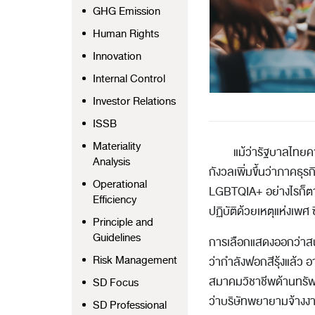
GHG Emission
Human Rights
Innovation
Internal Control
Investor Relations
ISSB
Materiality
แม้ว่ารัฐบาลไทยคาดหว
Analysis
กังวลเพิ่มขึ้นว่าภาคธุ
Operational
LGBTQIA+ อย่างไรก็ตา
Efficiency
ปฏิบัติด้วยเหตุแห่งเพศ
Principle and
Guidelines
การเลือกแสดงออกว่าสนั
Risk Management
ว่ากำลังฟอกสีรุ้งแล้
สมาคมวิชาชีพด้านทรัพ
SD Focus
ว่าบริษัทพยายามจ้างง
SD Professional