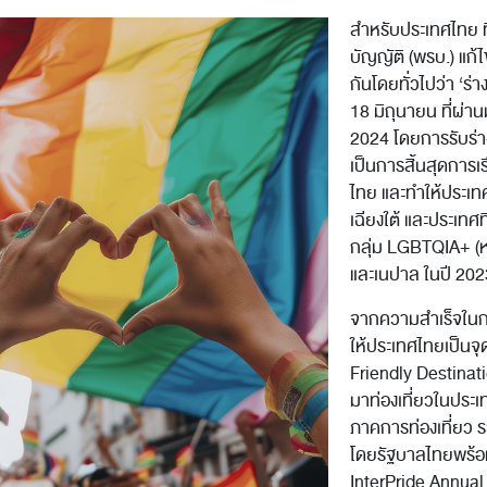
สำหรับประเทศไทย ที
บัญญัติ (พรบ.) แก้
กันโดยทั่วไปว่า ‘ร่
18 มิถุนายน ที่ผ่าน
2024 โดยการรับร่าง
เป็นการสิ้นสุดการ
ไทย และทำให้ประเท
เฉียงใต้ และประเท
กลุ่ม LGBTQIA+ (ห
และเนปาล ในปี 202
จากความสำเร็จในกา
ให้ประเทศไทยเป็นจ
Friendly Destinati
มาท่องเที่ยวในประเ
ภาคการท่องเที่ยว รว
โดยรัฐบาลไทยพร้อม
InterPride Annual