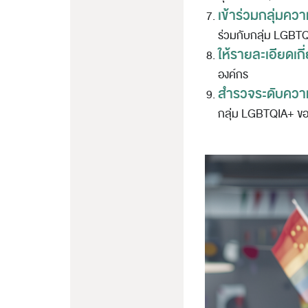
เข้าร่วมกลุ่มคว
ร่วมกับกลุ่ม LGBT
ให้รายละเอียดเก
องค์กร
สำรวจระดับควา
กลุ่ม LGBTQIA+ ข