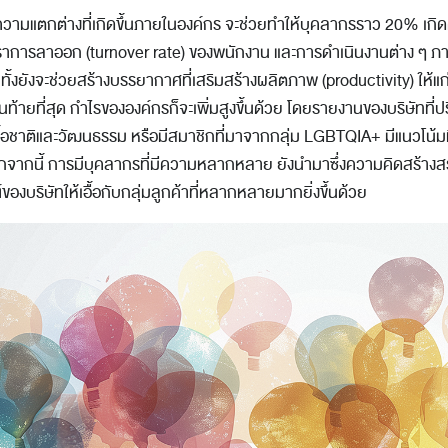
ความแตกต่างที่เกิดขึ้นภายในองค์กร จะช่วยทำให้บุคลากรราว 20% เกิดคว
ัตราการลาออก (turnover rate) ของพนักงาน และการดำเนินงานต่าง ๆ ภ
้งยังจะช่วยสร้างบรรยากาศที่เสริมสร้างผลิตภาพ (productivity) ให้แก
นท้ายที่สุด กำไรขององค์กรก็จะเพิ่มสูงขึ้นด้วย โดยรายงานของบริษัทที่ปร
ชาติและวัฒนธรรม หรือมีสมาชิกที่มาจากกลุ่ม LGBTQIA+ มีแนวโน้มท
อกจากนี้ การมีบุคลากรที่มีความหลากหลาย ยังนำมาซึ่งความคิดสร้าง
งบริษัทให้เอื้อกับกลุ่มลูกค้าที่หลากหลายมากยิ่งขึ้นด้วย