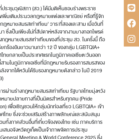
่ประชุมวุฒิสภา (สว.) ได้มีมติเห็นชอบร่างพระราช
ไขเพิ่มเติมประมวลกฎหมายแพ่งและพาณิชย์ หรือที่รู้จัก
างกฎหมายสมรสเท่าเทียม’ วาระที่สองและสาม เมื่อวันที่
มา ซึ่งเป็นเพียงไม่กี่สัปดาห์หลังจากงานบางกอกไพรด์
กฎหมายสมรสเท่าเทียมของที่ประชุม สว. ในครั้งนี้ ถือ
เรียกร้องอันยาวนานกว่า 12 ปี ของกลุ่ม LGBTQIA+
ศไทยกลายเป็นประเทศแรกในภูมิภาคเอเชียตะวันออก
ศที่สามในภูมิภาคเอเชียที่มีกฎหมายรับรองการสมรสของ
ลังจากไต้หวันได้รับรองกฎหมายดังกล่าว ในปี 2019
3)
รผ่านร่างกฎหมายสมรสเท่าเทียม รัฐบาลไทยมุ่งหวัง
ุดหมายปลายทางที่เป็นมิตรสำหรับทุกคน (Pride
on) เพื่อเชิญชวนให้กลุ่มนักท่องเที่ยว LGBTQIA+ เข้า
ทศไทย ซึ่งจะช่วยเสริมสร้างภาพลักษณ์และสนับสนุน
มทั้งภาคส่วนอื่นที่เกี่ยวข้องของไทย เช่น ภาคบริการ
เสนอจังหวัดภูเก็ตเป็นเจ้าภาพจัดการประชุม
 General Meeting & World Conference 2025 ซึ่ง