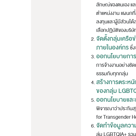
ลักษณ์ของตนเอง แล
ตำแหน่งงาน แผนกที่สั
ลงทุนและผู้มีส่วนไ
เลือกปฏิบัติของบริษั
จัดตั้งกลุ่มเคร
ภายในองค์กร
ซึ่
ออกนโยบายการไม
การจ้างงานอย่างชัด
ธรรมกับทุกกลุ่ม
สร้างการตระหนั
ของกลุ่ม LGBT
ออกนโยบายและมอ
พิจารณาว่าประกันส
for Transgender H
จัดทำข้อมูลควา
ลุ่ม LGBTQIA+ รวมทั