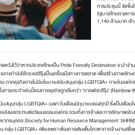
การประชุมนี้ จัดขึ้น
รัฐบาลไทยคาดการณ์ว
1,140 ล้านบาท เข้า
ังไว้ว่าหากประเทศไทยเป็น Pride Friendly Destination จะนำจำน
รกิจอาจกำลังใช้กระแสสีรุ้งเป็นเครื่องมือทางการตลาด เพื่อสร้างภาพลักษ
ม ภาคธุรกิจอาจไม่มีนโยบายสนับสนุนกลุ่ม LGBTQIA+ ภายในองค์กร
 ซึ่งการกระทำเช่นนี้ของภาคธุรกิจถูกเรียกว่า ‘การฟอกสีรุ้ง’ (Rainbow
บสนุนกลุ่ม LGBTQIA+ เฉพาะในเดือนมิถุนายนของทุกปี ซึ่งเป็นเดือน
ว อาจส่งผลกระทบต่อวัฒนธรรมองค์กร รวมทั้งการจ้างและการรักษาพนัก
ยากรบุคคล (Society for Human Resource Management: SHRM) ระบุ
าน กลุ่ม LGBTQIA+ เพียงเพราะต้องการเติมเต็มโควตาการจ้างงานเพื่