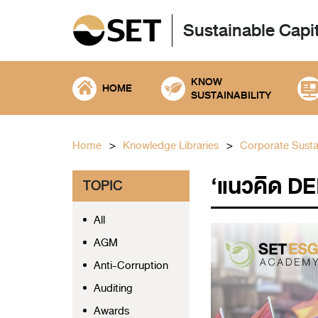
Sustainable Capi
KNOW
HOME
SUSTAINABILITY
Home
Knowledge Libraries
Corporate Sustai
‘แนวคิด DEI
TOPIC
All
AGM
Anti-Corruption
Auditing
Awards