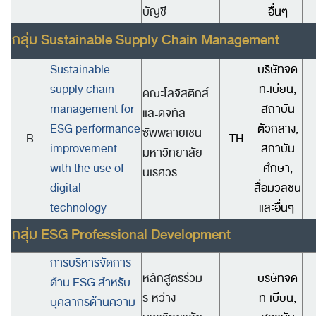
บัญชี
อื่นๆ
กลุ่ม
Sustainable Supply Chain Management
Sustainable
บริษัทจด
supply chain
ทะเบียน,
คณะโลจิสติกส์
management for
สถาบัน
และดิจิทัล
ESG performance
ตัวกลาง,
ซัพพลายเชน
B
TH
improvement
สถาบัน
มหาวิทยาลัย
with the use of
ศึกษา,
นเรศวร
digital
สื่อมวลชน
technology
และอื่นๆ
กลุ่ม ESG Professional Development
การบริหารจัดการ
หลักสูตรร่วม
บริษัทจด
ด้าน ESG สำหรับ
ระหว่าง
ทะเบียน,
บุคลากรด้านความ