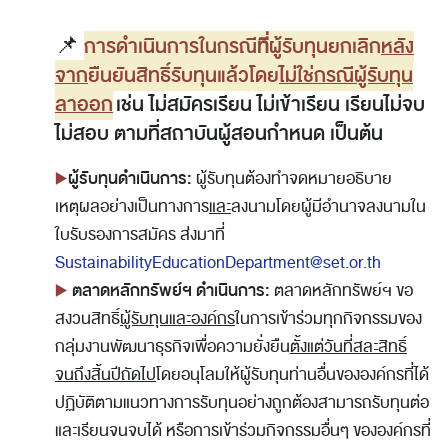
📌
การดำเนินการใน
กรณี
ที่
ผู้รับทุนยกเลิ
ก
หลัง
จาก
ยืนยันสิทธิ์รับทุนแล้วโดย
ไม่ใช่กรณีผู้รับทุน
ลาออก
เช่น ไม่สมัครเรียน ไม่เข้าเรียน เรียนไม่จบ
ไม่สอบ ตามที่สถาบันผู้สอนกำหนด เป็นต้น
▶️
ผู้รับทุนดำเนินการ:
ผู้รับทุนต้องทำจดหมายอธิบาย
เหตุผลอย่างเป็นทางการ
และ
ลงนามโดยผู้มีอำนาจลงนามใน
ใบรับรองการสมัคร ส่งมาที่
SustainabilityEducationDepartment@set.or.th
▶️
ตลาดหลักทรัพย์ฯ ดำเนินการ:
ตลาดหลักทรัพย์ฯ ขอ
สงวนสิทธิ์
ผู้รับทุนและองค์กร
ในการเข้าร่วมทุกกิจกรรมของ
กลุ่มงานพัฒนาธุรกิจเพื่อความยั่งยืน
ตั้งแต่วันที่สละสิทธิ์
จนถึงสิ้นปีถัดไป
โดยอนุโลมให้ผู้รับทุนท่านอื่นขององค์กรที่ได้
ปฏิบัติตามแนวทางการรับทุนอย่างถูกต้องสามารถรับทุนต่อ
และเรียนจนจบได้ หรือการเข้าร่วมกิจกรรมอื่นๆ ขององค์กรที่