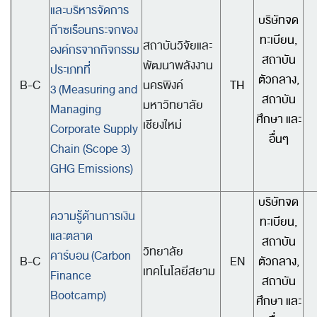
และบริหารจัดการ
บริษัทจด
ก๊าซเรือนกระจกของ
ทะเบียน,
สถาบันวิจัยและ
องค์กรจากกิจกรรม
สถาบัน
พัฒนาพลังงาน
ประเภทที่
ตัวกลาง,
B-C
นครพิงค์
TH
3
(Measuring and
สถาบัน
มหาวิทยาลัย
Managing
ศึกษา และ
เชียงใหม่
Corporate Supply
อื่นๆ
Chain (Scope 3)
GHG Emissions)
บริษัทจด
ความรู้ด้านการเงิน
ทะเบียน,
และตลาด
สถาบัน
วิทยาลัย
คาร์บอน
(Carbon
B-C
EN
ตัวกลาง,
เทคโนโลยีสยาม
Finance
สถาบัน
Bootcamp)
ศึกษา และ