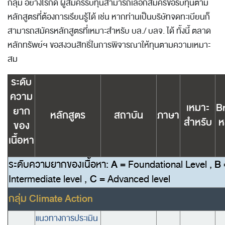
กลุ่ม อย่างไรก็ดี ผู้สมัครรับทุนสามารถเลือกสมัครขอรับทุนตาม
หลักสูตรที่ต้องการเรียนรู้ได้ เช่น หากท่านเป็นบริษัทจดทะเบียนก็
สามารถสมัครหลักสูตรที่เหมาะสำหรับ บล./ บลจ. ได้ ทั้งนี้ ตลาด
หลักทรัพย์ฯ ขอสงวนสิทธิ์ในการพิจารณาให้ทุนตามความเหมาะ
สม
ระดับ
ความ
เหมาะ
B
ยาก
หลักสูตร
สถาบัน
ภาษา
สำหรับ
ห
ของ
เนื้อหา
ระดับความยากของเนื้อหา
:
A
= Foundational Level ,
B
Intermediate level ,
C
= Advanced level
กลุ่ม Climate Action
แนวทางการประเมิน