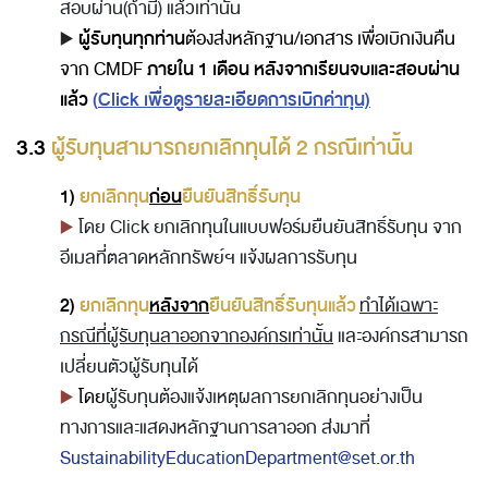
สอบผ่าน
(ถ้ามี)
แล้ว
เท่านั้น
▶️
ผู้รับทุนทุกท่าน
ต้องส่งหลักฐาน/เอกสาร เพื่อเบิกเงินคืน
ภายใน 1 เดือน หลังจากเรียนจบและสอบผ่าน
จาก CMDF
แล้ว
(
Click เพื่อดูรายละเอียดการเบิกค่าทุน)
3.3
ผู้รับทุนสามารถยกเลิกทุนได้ 2 กรณีเท่านั้น
1)
ยกเลิกทุน
ก่อน
ยืนยันสิทธิ์รับทุน
▶️
โดย Click ยกเลิกทุนในแบบฟอร์มยืนยันสิทธิ์รับทุน จาก
อีเมลที่ตลาดหลักทรัพย์ฯ แจ้งผลการรับทุน
2)
ยกเลิกทุน
หลังจาก
ยืนยันสิทธิ์รับทุนแล้ว
ทำได้เฉพาะ
กรณีที่ผู้รับทุนลาออกจากองค์กรเท่านั้น
และองค์กรสามารถ
เปลี่ยนตัวผู้รับทุนได้
▶️
โดย
ผู้รับทุนต้องแจ้งเหตุผลการยกเลิกทุนอย่างเป็น
ทางการและแสดงหลักฐานการลาออก ส่งมาที่
SustainabilityEducationDepartment@set.or.th