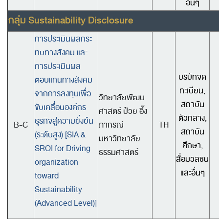
อื่นๆ
กลุ่ม Sustainability Disclosure
การประเมินผลกระ
ทบทางสังคม และ
การประเมินผล
บริษัทจด
ตอบแทนทางสังคม
ทะเบียน,
จากการลงทุนเพื่อ
วิทยาลัยพัฒน
สถาบัน
ขับเคลื่อนองค์กร
ศาสตร์ ป๋วย อึ๊ง
ตัวกลาง,
ธุรกิจสู่ความยั่งยืน
B-C
ภากรณ์
TH
สถาบัน
(ระดับสูง) [
SIA &
มหาวิทยาลัย
ศึกษา,
SROI for Driving
ธรรมศาสตร์
สื่อมวลชน
organization
และอื่นๆ
toward
Sustainability
(Advanced Level)]