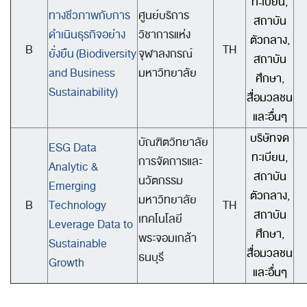
ทะเบียน,
ทางชีวภาพกับการ
ศูนย์บริการ
สถาบัน
ดำเนินธุรกิจอย่าง
วิชาการแห่ง
ตัวกลาง,
B
TH
ยั่งยืน
(Biodiversity
จุฬาลงกรณ์
สถาบัน
and Business
มหาวิทยาลัย
ศึกษา,
Sustainability)
สื่อมวลชน
และอื่นๆ
บริษัทจด
บัณฑิตวิทยาลัย
ESG Data
ทะเบียน,
การจัดการและ
Analytic &
สถาบัน
นวัตกรรม
Emerging
ตัวกลาง,
มหาวิทยาลัย
B
Technology
TH
สถาบัน
เทคโนโลยี
Leverage Data to
ศึกษา,
พระจอมเกล้า
Sustainable
สื่อมวลชน
ธนบุรี
Growth
และอื่นๆ