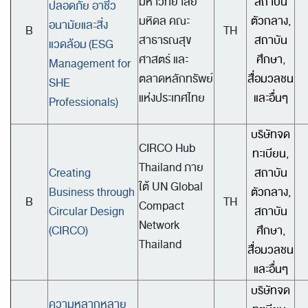
มหาวิทยาลัย
สถาบัน
ปลอดภัย อาชีว
มหิดล คณะ
ตัวกลาง,
อนามัยและสิ่ง
B
TH
สาธารณสุข
สถาบัน
แวดล้อม
(ESG
ศาสตร์ และ
ศึกษา,
Management for
ตลาดหลักทรัพย์
สื่อมวลชน
SHE
แห่งประเทศไทย
และอื่นๆ
Professionals)
บริษัทจด
CIRCO Hub
ทะเบียน,
Thailand ภาย
Creating
สถาบัน
ใต้ UN Global
Business through
ตัวกลาง,
B
TH
Compact
Circular Design
สถาบัน
Network
(CIRCO)
ศึกษา,
Thailand
สื่อมวลชน
และอื่นๆ
บริษัทจด
ความหลากหลาย