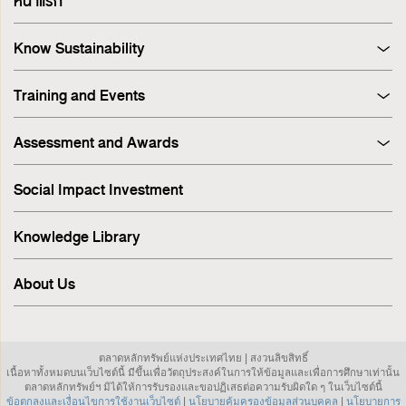
หน้าแรก
Know Sustainability
Sustainability at A Glance
Training and Events
Principles and Guidelines
Training
Corporate Governance
Assessment and Awards
Events
Sustainability Management Process
Corporate Governance Report (CGR)
Stakeholder Engagement & Materiality Analysis
Social Impact Investment
SET ESG Ratings
ESG Risk
FTSE Russell ESG Scores
Sustainable Supply Chain
Knowledge Library
ASEAN Corporate Governance Scorecard
Environment
Sustainability Index
Human Rights
About Us
Sustainability Awards
Innovation
IR Awards
Employee
ESG Online Assessment
Community
ตลาดหลักทรัพย์แห่งประเทศไทย | สงวนลิขสิทธิ์
Sustainability Disclosure & Reporting
เนื้อหาทั้งหมดบนเว็บไซต์นี้ มีขึ้นเพื่อวัตถุประสงค์ในการให้ข้อมูลและเพื่อการศึกษาเท่านั้น
Investor Relations
ตลาดหลักทรัพย์ฯ มิได้ให้การรับรองและขอปฏิเสธต่อความรับผิดใด ๆ ในเว็บไซต์นี้
ข้อตกลงและเงื่อนไขการใช้งานเว็บไซต์
|
นโยบายคุ้มครองข้อมูลส่วนบุคคล
|
นโยบายการ