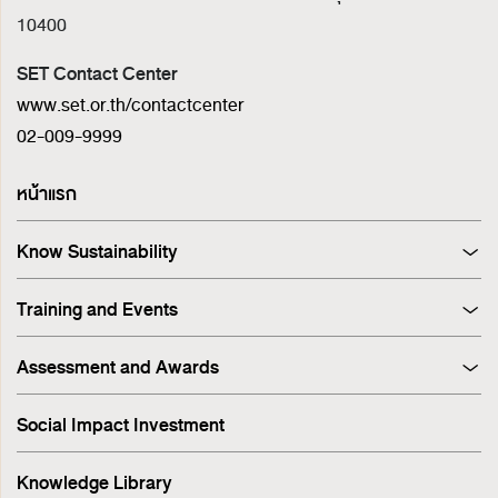
10400
SET Contact Center
www.set.or.th/contactcenter
02-009-9999
หน้าแรก
Know Sustainability
Sustainability at A Glance
Training and Events
Principles and Guidelines
Training
Corporate Governance
Assessment and Awards
Events
Sustainability Management Process
Corporate Governance Report (CGR)
Stakeholder Engagement & Materiality Analysis
Social Impact Investment
SET ESG Ratings
ESG Risk
FTSE Russell ESG Scores
Sustainable Supply Chain
Knowledge Library
ASEAN Corporate Governance Scorecard
Environment