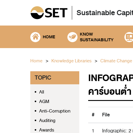
Sustainable Capi
KNOW
HOME
SUSTAINABILITY
Home
Knowledge Libraries
Climate Change
INFOGRAPHIC
TOPIC
คาร์บอนต่ำ
All
AGM
Anti-Corruption
#
File
Auditing
Awards
1
Infographic: 2 