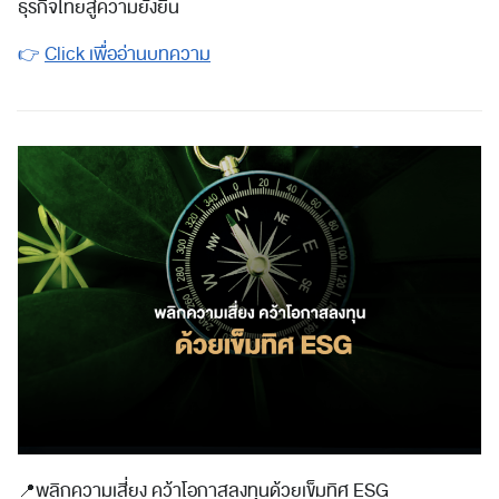
ธุรกิจไทยสู่ความยั่งยืน
👉
Click เพื่ออ่านบทความ
📍
พลิกความเสี่ยง คว้าโอกาสลงทุนด้วยเข็มทิศ ESG