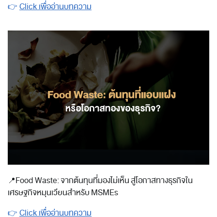
👉
Click เพื่ออ่านบทความ
📍
Food Waste: จากต้นทุนที่มองไม่เห็น สู่โอกาสทางธุรกิจใน
เศรษฐกิจหมุนเวียนสำหรับ MSMEs
👉
Click เพื่ออ่านบทความ