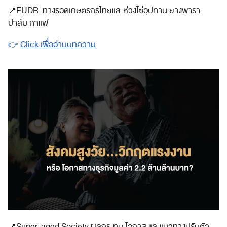
📍
EUDR: ทางรอดเกษตรกรไทยและห่วงโซ่อุปทาน ยางพารา
ปาล์ม กาแฟ
👉
Click เพื่ออ่านบทความ
📍
Super-aged Society ผลกระทบ โอกาส และแนวทางปรับตัว