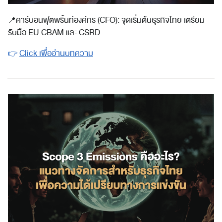
📍
คาร์บอนฟุตพริ้นท์องค์กร (CFO): จุดเริ่มต้นธุรกิจไทย เตรียม
รับมือ EU CBAM และ CSRD
👉
Click เพื่ออ่านบทความ