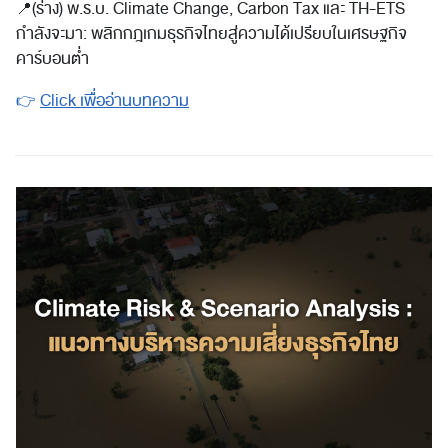
📍
(ร่าง) พ.ร.บ. Climate Change, Carbon Tax และ TH-ETS
กำลังจะมา: พลิกกฎเกมธุรกิจไทยสู่ความได้เปรียบในเศรษฐกิจ
คาร์บอนต่ำ
👉
Click เพื่ออ่านบทความ