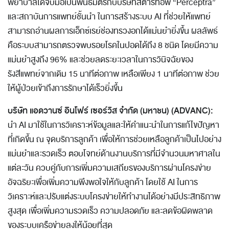
พยาบาลได้จับมือเป็นพันธมิตรกับบริษัทสตาร์ทอัพ “Perceptra”
และสถาบันการแพทย์ชั้นนำ ในการสร้างระบบ AI ที่ช่วยให้แพทย์
สามารถอ่านผลการเอ็กซ์เรย์ช่องทรวงอกได้แม่นยำยิ่งขึ้น ผลลัพธ์
คือระบบสามารถตรวจพบรอยโรคในปอดได้ถึง 8 ชนิด โดยมีความ
แม่นยำสูงถึง 96% และช่วยลดระยะเวลาในการวินิจฉัยของ
รังสีแพทย์จากเดิม 15 นาทีต่อภาพ เหลือเพียง 1 นาทีต่อภาพ ช่วย
ให้ผู้ป่วยเข้าถึงการรักษาได้เร็วยิ่งขึ้น
บริษัท แอดวานซ์ อินโฟร์ เซอร์วิส จำกัด (มหาชน) (ADVANC):
นำ AI มาใช้ในการวิเคราะห์ข้อมูลและให้คำแนะนำในการแก้ไขปัญหา
ที่เกิดขึ้น ณ จุดบริการลูกค้า เพื่อให้การช่วยเหลือลูกค้าเป็นไปอย่าง
แม่นยำและรวดเร็ว ตอบโจทย์ด้านงานบริการที่มีจำนวนมหาศาลใน
แต่ละวัน ควบคู่กับการเพิ่มความเสถียรของบริการผ่านโครงข่าย
อัจฉริยะเพื่อเพิ่มความพึงพอใจให้กับลูกค้า โดยใช้ AI ในการ
วิเคราะห์และปรับแต่งระบบโครงข่ายให้ทำงานได้อย่างมีประสิทธิภาพ
สูงสุด เพื่อเพิ่มความรวดเร็ว ความปลอดภัย และลดข้อผิดพลาด
ของระบบเครือข่ายลงให้น้อยที่สุด