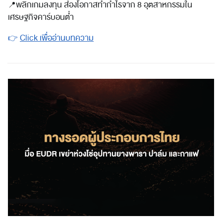
📍
พลิกเกมลงทุน ส่องโอกาสทำกำไรจาก 8 อุตสาหกรรมใน
เศรษฐกิจคาร์บอนต่ำ
👉
Click เพื่ออ่านบทความ