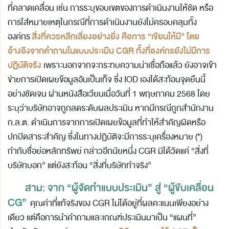
ที่คลาดเคลื่อน เช่น การระบุขอบเขตของการดำเนินงานให้ชัด หรือ
การใส่หมายเหตุในกรณีที่การดำเนินงานยังไม่ครอบคลุมทั้ง
สิ่งที่ควรหลีกเลี่ยงอย่างยิ่ง คือการ “เขียนให้มี” โดย
องค์กร
อ้างอิงจากคำถามในแบบประเมิน
CGR
ทั้งที่องค์กรยังไม่มีการ
ปฏิบัติจริง
เพราะนอกจากจะกระทบความน่าเชื่อถือแล้ว ยังอาจเข้า
ข่ายการเปิดเผยข้อมูลอันเป็นเท็จ ซึ่ง IOD เองได้สะท้อนจุดยืนนี้
อย่างชัดเจน ผ่านหนังสือเวียนเมื่อวันที่ 1 พฤษภาคม 2568 โดย
ระบุว่าบริษัทอาจถูกลดระดับผลประเมิน หากมีกรณีถูกสำนักงาน
ก.ล.ต. ดำเนินการจากการเปิดเผยข้อมูลที่ทำให้สำคัญผิดหรือ
ปกปิดสาระสำคัญ ซึ่งในทางปฏิบัติจะมีการระบุเครื่องหมาย (*)
กำกับชื่อย่อหลักทรัพย์ กล่าวอีกนัยหนึ่ง CGR มิได้วัดแค่ “สิ่งที่
บริษัทบอก” แต่ยังสะท้อน “สิ่งที่บริษัททำจริง”
สาม: จาก “ผู้จัดทำแบบประเมิน” สู่ “ผู้ขับเคลื่อน
CG”
คุณค่าที่แท้จริงของ CGR ไม่ได้อยู่ที่ผลคะแนนเพียงอย่าง
เดียว แต่คือการนำคำถามและเกณฑ์ประเมินมาเป็น “แผนที่”