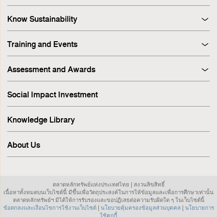
Know Sustainability
Sustainability at A Glance
Training and Events
Principles and Guidelines
Training
Corporate Governance
Assessment and Awards
Events
Sustainability Management Process
Corporate Governance Report (CGR)
Stakeholder Engagement & Materiality Analysis
Social Impact Investment
SET ESG Ratings
ESG Risk
FTSE Russell ESG Scores
Sustainable Supply Chain
Knowledge Library
ASEAN Corporate Governance Scorecard
Environment
Sustainability Index
Human Rights
About Us
Sustainability Awards
Innovation
IR Awards
Employee
ESG Online Assessment
Community
ตลาดหลักทรัพย์แห่งประเทศไทย | สงวนลิขสิทธิ์
Sustainability Disclosure & Reporting
เนื้อหาทั้งหมดบนเว็บไซต์นี้ มีขึ้นเพื่อวัตถุประสงค์ในการให้ข้อมูลและเพื่อการศึกษาเท่านั้น
Investor Relations
ตลาดหลักทรัพย์ฯ มิได้ให้การรับรองและขอปฏิเสธต่อความรับผิดใด ๆ ในเว็บไซต์นี้
ข้อตกลงและเงื่อนไขการใช้งานเว็บไซต์
|
นโยบายคุ้มครองข้อมูลส่วนบุคคล
|
นโยบายการ
Sustainable investment
ใช้คุกกี้