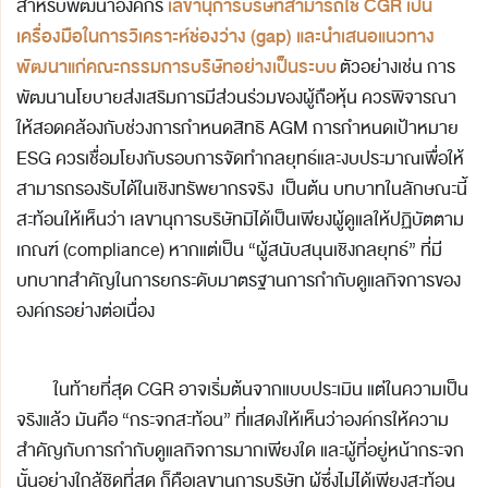
เลขานุการบริษัทสามารถใช้
CGR
เป็น
สำหรับพัฒนาองค์กร
เครื่องมือในการวิเคราะห์ช่องว่าง (
gap)
และนำเสนอแนวทาง
พัฒนาแก่คณะกรรมการบริษัทอย่างเป็นระบบ
ตัวอย่างเช่น การ
พัฒนานโยบายส่งเสริมการมีส่วนร่วมของผู้ถือหุ้น ควรพิจารณา
ให้สอดคล้องกับช่วงการกำหนดสิทธิ AGM การกำหนดเป้าหมาย
ESG ควรเชื่อมโยงกับรอบการจัดทำกลยุทธ์และงบประมาณเพื่อให้
สามารถรองรับได้ในเชิงทรัพยากรจริง เป็นต้น บทบาทในลักษณะนี้
สะท้อนให้เห็นว่า เลขานุการบริษัทมิได้เป็นเพียงผู้ดูแลให้ปฏิบัตตาม
เกณฑ์ (compliance) หากแต่เป็น “ผู้สนับสนุนเชิงกลยุทธ์” ที่มี
บทบาทสำคัญในการยกระดับมาตรฐานการกำกับดูแลกิจการของ
องค์กรอย่างต่อเนื่อง
ในท้ายที่สุด CGR อาจเริ่มต้นจากแบบประเมิน แต่ในความเป็น
จริงแล้ว มันคือ “กระจกสะท้อน” ที่แสดงให้เห็นว่าองค์กรให้ความ
สำคัญกับการกำกับดูแลกิจการมากเพียงใด และผู้ที่อยู่หน้ากระจก
นั้นอย่างใกล้ชิดที่สุด ก็คือเลขานุการบริษัท ผู้ซึ่งไม่ได้เพียงสะท้อน