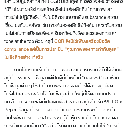
และแนวปฏิบัติสากล ทั้งนี้ CGR มิได้หยุดที่การตรวจสอบว่าองค์กร
“มี” นโยบายหรือโครงสร้างหรือไม่ แต่ลงลึกถึง “คุณภาพและ
การนำไปปฏิบัติจริง” ทั้งในมิติของบทบาทเชิง substance ความ
เชื่อมโยงกับผลลัพธ์ เช่น การคุ้มครองสิทธิผู้ถือหุ้น และระดับความ
โปร่งใสในการเปิดเผยข้อมูล อันสะท้อนถึงวัฒนธรรมองค์กรและ
CGR จึงมิใช่เพียงเครื่องมือวัด
tone at the top ด้วยเหตุนี้
compliance แต่เป็นการประเมิน “คุณภาพของการกำกับดูแล”
ในเชิงลึกอย่างแท้จริง
ภายใต้บริบทเช่นนี้ บทบาทของเลขานุการบริษัทจึงไม่ได้จำกัด
อยู่ที่การรวบรวมข้อมูล แต่เป็นผู้ที่ทำหน้าที่ “ถอดรหัส” และเชื่อม
โยงข้อมูลต่าง ๆ ให้สะท้อนภาพรวมขององค์กรได้อย่างถูกต้อง
โปร่งใส และตรวจสอบได้ โดยข้อมูลส่วนใหญ่ที่ใช้ตอบแบบประเมิน
นั้น ล้วนมาจากแหล่งที่เปิดเผยต่อสาธารณะอยู่แล้ว เช่น 56-1 One
Report ข้อมูลที่บริษัทเปิดเผยผ่านตลาดหลักทรัพย์ฯ และหน้า
เว็บไซต์ของบริษัท เอกสารประชุมผู้ถือหุ้น รวมถึงนโยบายและผล
การดำเนินงานด้าน CG อย่างไรก็ตาม ความท้าทายไม่ใช่ “การมี