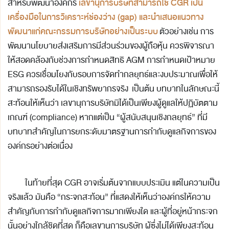
เลขานุการบริษัทสามารถใช้
CGR
เป็น
สำหรับพัฒนาองค์กร
เครื่องมือในการวิเคราะห์ช่องว่าง (
gap)
และนำเสนอแนวทาง
พัฒนาแก่คณะกรรมการบริษัทอย่างเป็นระบบ
ตัวอย่างเช่น การ
พัฒนานโยบายส่งเสริมการมีส่วนร่วมของผู้ถือหุ้น ควรพิจารณา
ให้สอดคล้องกับช่วงการกำหนดสิทธิ AGM การกำหนดเป้าหมาย
ESG ควรเชื่อมโยงกับรอบการจัดทำกลยุทธ์และงบประมาณเพื่อให้
สามารถรองรับได้ในเชิงทรัพยากรจริง เป็นต้น บทบาทในลักษณะนี้
สะท้อนให้เห็นว่า เลขานุการบริษัทมิได้เป็นเพียงผู้ดูแลให้ปฏิบัตตาม
เกณฑ์ (compliance) หากแต่เป็น “ผู้สนับสนุนเชิงกลยุทธ์” ที่มี
บทบาทสำคัญในการยกระดับมาตรฐานการกำกับดูแลกิจการของ
องค์กรอย่างต่อเนื่อง
ในท้ายที่สุด CGR อาจเริ่มต้นจากแบบประเมิน แต่ในความเป็น
จริงแล้ว มันคือ “กระจกสะท้อน” ที่แสดงให้เห็นว่าองค์กรให้ความ
สำคัญกับการกำกับดูแลกิจการมากเพียงใด และผู้ที่อยู่หน้ากระจก
นั้นอย่างใกล้ชิดที่สุด ก็คือเลขานุการบริษัท ผู้ซึ่งไม่ได้เพียงสะท้อน