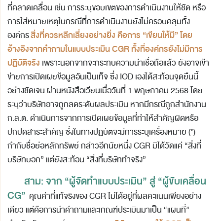
ที่คลาดเคลื่อน เช่น การระบุขอบเขตของการดำเนินงานให้ชัด หรือ
การใส่หมายเหตุในกรณีที่การดำเนินงานยังไม่ครอบคลุมทั้ง
สิ่งที่ควรหลีกเลี่ยงอย่างยิ่ง คือการ “เขียนให้มี” โดย
องค์กร
อ้างอิงจากคำถามในแบบประเมิน
CGR
ทั้งที่องค์กรยังไม่มีการ
ปฏิบัติจริง
เพราะนอกจากจะกระทบความน่าเชื่อถือแล้ว ยังอาจเข้า
ข่ายการเปิดเผยข้อมูลอันเป็นเท็จ ซึ่ง IOD เองได้สะท้อนจุดยืนนี้
อย่างชัดเจน ผ่านหนังสือเวียนเมื่อวันที่ 1 พฤษภาคม 2568 โดย
ระบุว่าบริษัทอาจถูกลดระดับผลประเมิน หากมีกรณีถูกสำนักงาน
ก.ล.ต. ดำเนินการจากการเปิดเผยข้อมูลที่ทำให้สำคัญผิดหรือ
ปกปิดสาระสำคัญ ซึ่งในทางปฏิบัติจะมีการระบุเครื่องหมาย (*)
กำกับชื่อย่อหลักทรัพย์ กล่าวอีกนัยหนึ่ง CGR มิได้วัดแค่ “สิ่งที่
บริษัทบอก” แต่ยังสะท้อน “สิ่งที่บริษัททำจริง”
สาม: จาก “ผู้จัดทำแบบประเมิน” สู่ “ผู้ขับเคลื่อน
CG”
คุณค่าที่แท้จริงของ CGR ไม่ได้อยู่ที่ผลคะแนนเพียงอย่าง
เดียว แต่คือการนำคำถามและเกณฑ์ประเมินมาเป็น “แผนที่”