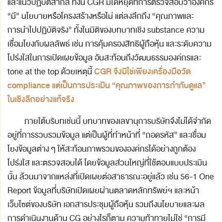
และแนวปฏิบัติสากล ทั้งนี้ CGR มิได้หยุดที่การตรวจสอบว่าองค์กร
“มี” นโยบายหรือโครงสร้างหรือไม่ แต่ลงลึกถึง “คุณภาพและ
การนำไปปฏิบัติจริง” ทั้งในมิติของบทบาทเชิง substance ความ
เชื่อมโยงกับผลลัพธ์ เช่น การคุ้มครองสิทธิผู้ถือหุ้น และระดับความ
โปร่งใสในการเปิดเผยข้อมูล อันสะท้อนถึงวัฒนธรรมองค์กรและ
CGR จึงมิใช่เพียงเครื่องมือวัด
tone at the top ด้วยเหตุนี้
compliance แต่เป็นการประเมิน “คุณภาพของการกำกับดูแล”
ในเชิงลึกอย่างแท้จริง
ภายใต้บริบทเช่นนี้ บทบาทของเลขานุการบริษัทจึงไม่ได้จำกัด
อยู่ที่การรวบรวมข้อมูล แต่เป็นผู้ที่ทำหน้าที่ “ถอดรหัส” และเชื่อม
โยงข้อมูลต่าง ๆ ให้สะท้อนภาพรวมขององค์กรได้อย่างถูกต้อง
โปร่งใส และตรวจสอบได้ โดยข้อมูลส่วนใหญ่ที่ใช้ตอบแบบประเมิน
นั้น ล้วนมาจากแหล่งที่เปิดเผยต่อสาธารณะอยู่แล้ว เช่น 56-1 One
Report ข้อมูลที่บริษัทเปิดเผยผ่านตลาดหลักทรัพย์ฯ และหน้า
เว็บไซต์ของบริษัท เอกสารประชุมผู้ถือหุ้น รวมถึงนโยบายและผล
การดำเนินงานด้าน CG อย่างไรก็ตาม ความท้าทายไม่ใช่ “การมี