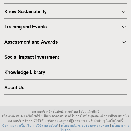
Know Sustainability
Sustainability at A Glance
Training and Events
Principles and Guidelines
Training
Corporate Governance
Assessment and Awards
Events
Sustainability Management Process
Corporate Governance Report (CGR)
Stakeholder Engagement & Materiality Analysis
Social Impact Investment
SET ESG Ratings
ESG Risk
FTSE Russell ESG Scores
Sustainable Supply Chain
Knowledge Library
ASEAN Corporate Governance Scorecard
Environment
Sustainability Index
Human Rights
About Us
Sustainability Awards
Innovation
IR Awards
Employee
ESG Online Assessment
Community
ตลาดหลักทรัพย์แห่งประเทศไทย | สงวนลิขสิทธิ์
Sustainability Disclosure & Reporting
เนื้อหาทั้งหมดบนเว็บไซต์นี้ มีขึ้นเพื่อวัตถุประสงค์ในการให้ข้อมูลและเพื่อการศึกษาเท่านั้น
Investor Relations
ตลาดหลักทรัพย์ฯ มิได้ให้การรับรองและขอปฏิเสธต่อความรับผิดใด ๆ ในเว็บไซต์นี้
ข้อตกลงและเงื่อนไขการใช้งานเว็บไซต์
|
นโยบายคุ้มครองข้อมูลส่วนบุคคล
|
นโยบายการ
Sustainable investment
ใช้คุกกี้