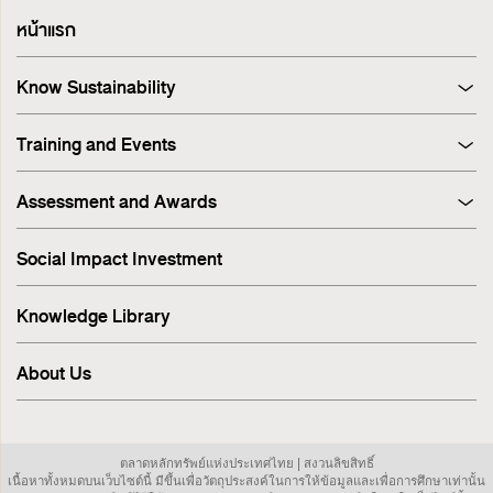
หน้าแรก
Know Sustainability
Sustainability at A Glance
Training and Events
Principles and Guidelines
Training
Corporate Governance
Assessment and Awards
Events
Sustainability Management Process
Corporate Governance Report (CGR)
Stakeholder Engagement & Materiality Analysis
Social Impact Investment
SET ESG Ratings
ESG Risk
FTSE Russell ESG Scores
Sustainable Supply Chain
Knowledge Library
ASEAN Corporate Governance Scorecard
Environment
Sustainability Index
Human Rights
About Us
Sustainability Awards
Innovation
IR Awards
Employee
ESG Online Assessment
Community
ตลาดหลักทรัพย์แห่งประเทศไทย | สงวนลิขสิทธิ์
Sustainability Disclosure & Reporting
เนื้อหาทั้งหมดบนเว็บไซต์นี้ มีขึ้นเพื่อวัตถุประสงค์ในการให้ข้อมูลและเพื่อการศึกษาเท่านั้น