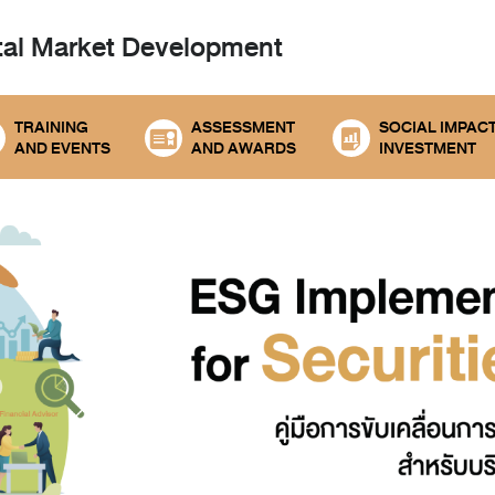
tal
Market Development
TRAINING
ASSESSMENT
SOCIAL IMPAC
AND EVENTS
AND AWARDS
INVESTMENT