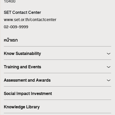
10400
SET Contact Center
www.set.or.th/contactcenter
02-009-9999
หน้าแรก
Know Sustainability
Sustainability at A Glance
Training and Events
Principles and Guidelines
Training
Corporate Governance
Assessment and Awards
Events
Sustainability Management Process
Corporate Governance Report (CGR)
Stakeholder Engagement & Materiality Analysis
Social Impact Investment
SET ESG Ratings
ESG Risk
FTSE Russell ESG Scores
Sustainable Supply Chain
Knowledge Library
ASEAN Corporate Governance Scorecard
Environment
Sustainability Index