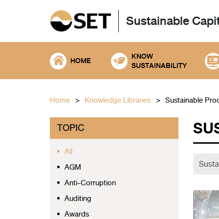
Sustainable Capi
KNOW
HOME
SUSTAINABILITY
Home
Knowledge Libraries
Sustainable Pro
SU
TOPIC
All
AGM
Anti-Corruption
Auditing
Awards