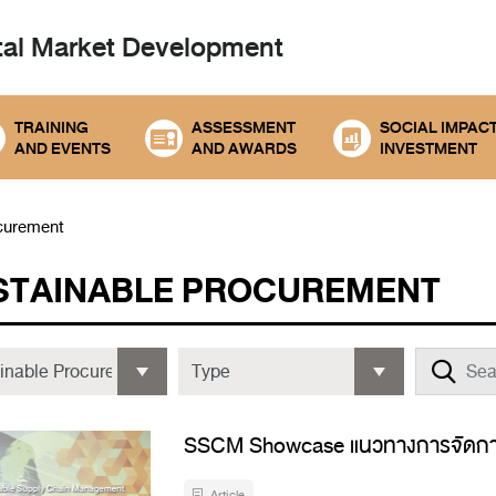
tal
Market Development
TRAINING
ASSESSMENT
SOCIAL IMPAC
AND EVENTS
AND AWARDS
INVESTMENT
curement
STAINABLE PROCUREMENT
SSCM Showcase แนวทางการจัดการห่ว
Article