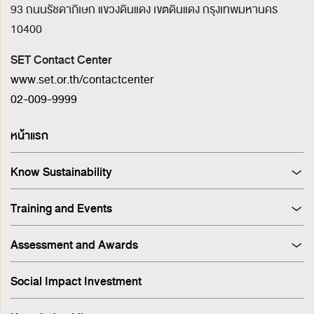
93 ถนนรัชดาภิเษก แขวงดินแดง เขตดินแดง
กรุงเทพมหานคร
10400
SET Contact Center
www.set.or.th/contactcenter
02-009-9999
หน้าแรก
Know Sustainability
Sustainability at A Glance
Training and Events
Principles and Guidelines
Training
Corporate Governance
Assessment and Awards
Events
Sustainability Management Process
Corporate Governance Report (CGR)
Stakeholder Engagement & Materiality Analysis
Social Impact Investment
SET ESG Ratings
ESG Risk
FTSE Russell ESG Scores
Sustainable Supply Chain