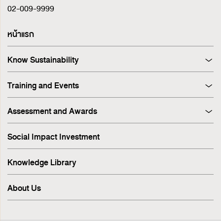
02-009-9999
หน้าแรก
Know Sustainability
Sustainability at A Glance
Training and Events
Principles and Guidelines
Training
Corporate Governance
Assessment and Awards
Events
Sustainability Management Process
Corporate Governance Report (CGR)
Stakeholder Engagement & Materiality Analysis
Social Impact Investment
SET ESG Ratings
ESG Risk
FTSE Russell ESG Scores
Sustainable Supply Chain
Knowledge Library
ASEAN Corporate Governance Scorecard
Environment
Sustainability Index
Human Rights
About Us
Sustainability Awards
Innovation
IR Awards
Employee
ESG Online Assessment
Community