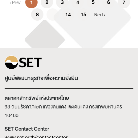
1
2
3
4
5
6
7
‹ Prev
8
...
14
15
Next ›
ศูนย์พัฒนาธุรกิจเพื่อความยั่งยืน
ตลาดหลักทรัพย์แห่งประเทศไทย
93 ถนนรัชดาภิเษก แขวงดินแดง เขตดินแดง
กรุงเทพมหานคร
10400
SET Contact Center
www.set.or.th/contactcenter