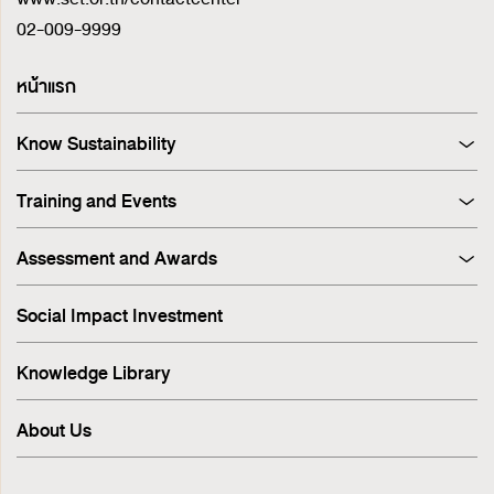
02-009-9999
หน้าแรก
Know Sustainability
Sustainability at A Glance
Training and Events
Principles and Guidelines
Training
Corporate Governance
Assessment and Awards
Events
Sustainability Management Process
Corporate Governance Report (CGR)
Stakeholder Engagement & Materiality Analysis
Social Impact Investment
SET ESG Ratings
ESG Risk
FTSE Russell ESG Scores
Sustainable Supply Chain
Knowledge Library
ASEAN Corporate Governance Scorecard
Environment
Sustainability Index
Human Rights
About Us
Sustainability Awards
Innovation
IR Awards
Employee