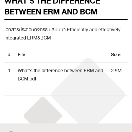
WHAT’S THE DIFFERENCE
BETWEEN ERM AND BCM
เอกสารประกอบกิจกรรม สัมมนา Efficiently and effectively
integrated ERM&BCM
#
File
Size
1
What’s the difference between ERM and
2.9M
BCM.pdf