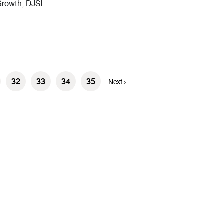
Growth, DJSI
32
33
34
35
Next ›