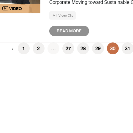
Corporate Moving toward Sustainable 
Video Clip
READ MORE
1
2
...
27
28
29
30
31
‹