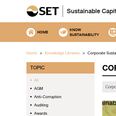
Sustainable Capi
KNOW
HOME
SUSTAINABILITY
Home
Knowledge Libraries
Corporate Sustai
CO
TOPIC
All
AGM
Anti-Corruption
Auditing
Awards