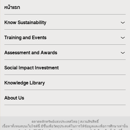
หน้าแรก
Know Sustainability
Sustainability at A Glance
Training and Events
Principles and Guidelines
Training
Corporate Governance
Assessment and Awards
Events
Sustainability Management Process
Corporate Governance Report (CGR)
Stakeholder Engagement & Materiality Analysis
Social Impact Investment
SET ESG Ratings
ESG Risk
FTSE Russell ESG Scores
Sustainable Supply Chain
Knowledge Library
ASEAN Corporate Governance Scorecard
Environment
Sustainability Index
Human Rights
About Us
Sustainability Awards
Innovation
IR Awards
Employee
ESG Online Assessment
Community
ตลาดหลักทรัพย์แห่งประเทศไทย | สงวนลิขสิทธิ์
Sustainability Disclosure & Reporting
เนื้อหาทั้งหมดบนเว็บไซต์นี้ มีขึ้นเพื่อวัตถุประสงค์ในการให้ข้อมูลและเพื่อการศึกษาเท่านั้น