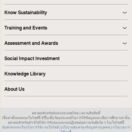
Know Sustainability
Sustainability at A Glance
Training and Events
Principles and Guidelines
Training
Corporate Governance
Assessment and Awards
Events
Sustainability Management Process
Corporate Governance Report (CGR)
Stakeholder Engagement & Materiality Analysis
Social Impact Investment
SET ESG Ratings
ESG Risk
FTSE Russell ESG Scores
Sustainable Supply Chain
Knowledge Library
ASEAN Corporate Governance Scorecard
Environment
Sustainability Index
Human Rights
About Us
Sustainability Awards
Innovation
IR Awards
Employee
ESG Online Assessment
Community
ตลาดหลักทรัพย์แห่งประเทศไทย | สงวนลิขสิทธิ์
Sustainability Disclosure & Reporting
เนื้อหาทั้งหมดบนเว็บไซต์นี้ มีขึ้นเพื่อวัตถุประสงค์ในการให้ข้อมูลและเพื่อการศึกษาเท่านั้น
Investor Relations
ตลาดหลักทรัพย์ฯ มิได้ให้การรับรองและขอปฏิเสธต่อความรับผิดใด ๆ ในเว็บไซต์นี้
ข้อตกลงและเงื่อนไขการใช้งานเว็บไซต์
|
นโยบายคุ้มครองข้อมูลส่วนบุคคล
|
นโยบายการ
Sustainable investment
ใช้คุกกี้