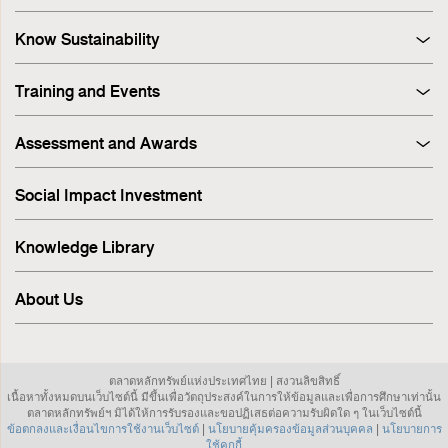
Know Sustainability
Sustainability at A Glance
Training and Events
Principles and Guidelines
Training
Corporate Governance
Assessment and Awards
Events
Sustainability Management Process
Corporate Governance Report (CGR)
Stakeholder Engagement & Materiality Analysis
Social Impact Investment
SET ESG Ratings
ESG Risk
FTSE Russell ESG Scores
Sustainable Supply Chain
Knowledge Library
ASEAN Corporate Governance Scorecard
Environment
Sustainability Index
Human Rights
About Us
Sustainability Awards
Innovation
IR Awards
Employee
ESG Online Assessment
Community
ตลาดหลักทรัพย์แห่งประเทศไทย | สงวนลิขสิทธิ์
Sustainability Disclosure & Reporting
เนื้อหาทั้งหมดบนเว็บไซต์นี้ มีขึ้นเพื่อวัตถุประสงค์ในการให้ข้อมูลและเพื่อการศึกษาเท่านั้น
Investor Relations
ตลาดหลักทรัพย์ฯ มิได้ให้การรับรองและขอปฏิเสธต่อความรับผิดใด ๆ ในเว็บไซต์นี้
ข้อตกลงและเงื่อนไขการใช้งานเว็บไซต์
|
นโยบายคุ้มครองข้อมูลส่วนบุคคล
|
นโยบายการ
Sustainable investment
ใช้คุกกี้