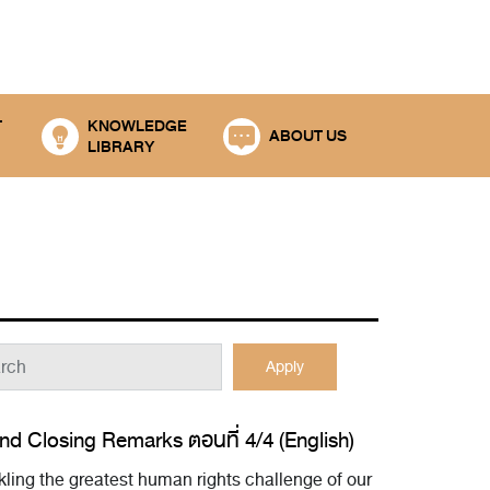
T
KNOWLEDGE
ABOUT US
LIBRARY
Apply
d Closing Remarks ตอนที่ 4/4 (English)
ling the greatest human rights challenge of our