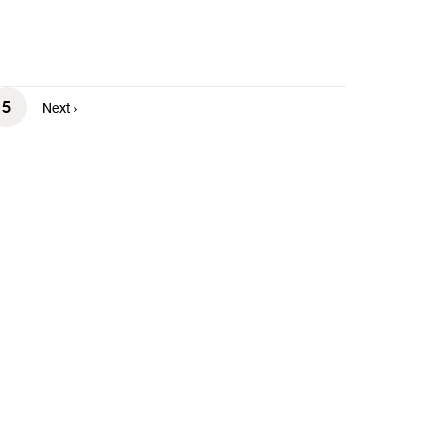
5
Next ›