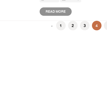
READ MORE
1
2
3
4
‹