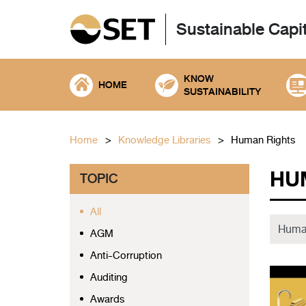
Sustainable Capi
KNOW
HOME
SUSTAINABILITY
Home
Knowledge Libraries
Human Rights
HU
TOPIC
All
AGM
Anti-Corruption
Auditing
Awards