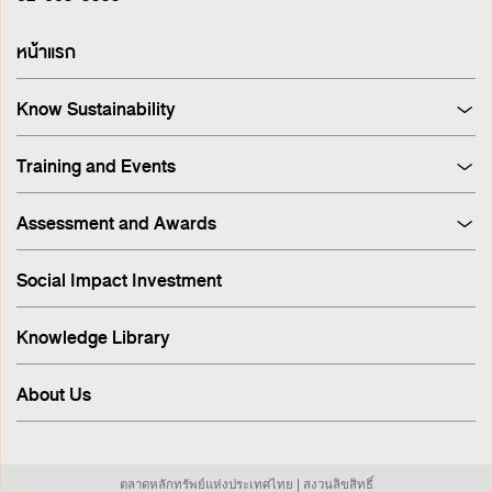
หน้าแรก
Know Sustainability
Sustainability at A Glance
Training and Events
Principles and Guidelines
Training
Corporate Governance
Assessment and Awards
Events
Sustainability Management Process
Corporate Governance Report (CGR)
Stakeholder Engagement & Materiality Analysis
Social Impact Investment
SET ESG Ratings
ESG Risk
FTSE Russell ESG Scores
Sustainable Supply Chain
Knowledge Library
ASEAN Corporate Governance Scorecard
Environment
Sustainability Index
Human Rights
About Us
Sustainability Awards
Innovation
IR Awards
Employee
ESG Online Assessment
Community
ตลาดหลักทรัพย์แห่งประเทศไทย | สงวนลิขสิทธิ์