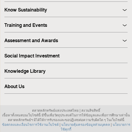
Know Sustainability
Sustainability at A Glance
Training and Events
Principles and Guidelines
Training
Corporate Governance
Assessment and Awards
Events
Sustainability Management Process
Corporate Governance Report (CGR)
Stakeholder Engagement & Materiality Analysis
Social Impact Investment
SET ESG Ratings
ESG Risk
FTSE Russell ESG Scores
Sustainable Supply Chain
Knowledge Library
ASEAN Corporate Governance Scorecard
Environment
Sustainability Index
Human Rights
About Us
Sustainability Awards
Innovation
IR Awards
Employee
ESG Online Assessment
Community
ตลาดหลักทรัพย์แห่งประเทศไทย | สงวนลิขสิทธิ์
Sustainability Disclosure & Reporting
เนื้อหาทั้งหมดบนเว็บไซต์นี้ มีขึ้นเพื่อวัตถุประสงค์ในการให้ข้อมูลและเพื่อการศึกษาเท่านั้น
Investor Relations
ตลาดหลักทรัพย์ฯ มิได้ให้การรับรองและขอปฏิเสธต่อความรับผิดใด ๆ ในเว็บไซต์นี้
ข้อตกลงและเงื่อนไขการใช้งานเว็บไซต์
|
นโยบายคุ้มครองข้อมูลส่วนบุคคล
|
นโยบายการ
Sustainable investment
ใช้คุกกี้