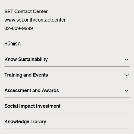
SET Contact Center
www.set.or.th/contactcenter
02-009-9999
หน้าแรก
Know Sustainability
Sustainability at A Glance
Training and Events
Principles and Guidelines
Training
Corporate Governance
Assessment and Awards
Events
Sustainability Management Process
Corporate Governance Report (CGR)
Stakeholder Engagement & Materiality Analysis
Social Impact Investment
SET ESG Ratings
ESG Risk
FTSE Russell ESG Scores
Sustainable Supply Chain
Knowledge Library
ASEAN Corporate Governance Scorecard
Environment
Sustainability Index
Human Rights