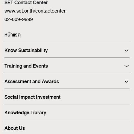
SET Contact Center
www.set.or.th/contactcenter
02-009-9999
หน้าแรก
Know Sustainability
Sustainability at A Glance
Training and Events
Principles and Guidelines
Training
Corporate Governance
Assessment and Awards
Events
Sustainability Management Process
Corporate Governance Report (CGR)
Stakeholder Engagement & Materiality Analysis
Social Impact Investment
SET ESG Ratings
ESG Risk
FTSE Russell ESG Scores
Sustainable Supply Chain
Knowledge Library
ASEAN Corporate Governance Scorecard
Environment
Sustainability Index
Human Rights
About Us
Sustainability Awards
Innovation