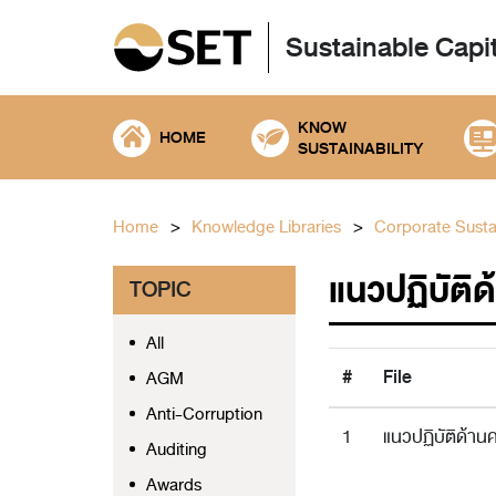
Sustainable Capi
KNOW
HOME
SUSTAINABILITY
Home
Knowledge Libraries
Corporate Sustai
แนวปฏิบัติ
TOPIC
All
#
File
AGM
Anti-Corruption
1
แนวปฏิบัติด้า
Auditing
Awards