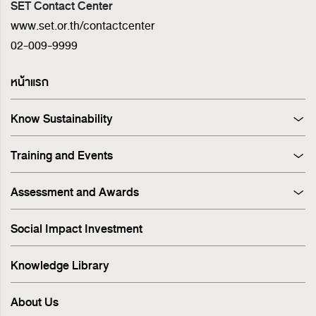
SET Contact Center
www.set.or.th/contactcenter
02-009-9999
หน้าแรก
Know Sustainability
Sustainability at A Glance
Training and Events
Principles and Guidelines
Training
Corporate Governance
Assessment and Awards
Events
Sustainability Management Process
Corporate Governance Report (CGR)
Stakeholder Engagement & Materiality Analysis
Social Impact Investment
SET ESG Ratings
ESG Risk
FTSE Russell ESG Scores
Sustainable Supply Chain
Knowledge Library
ASEAN Corporate Governance Scorecard
Environment
Sustainability Index
Human Rights
About Us
Sustainability Awards
Innovation