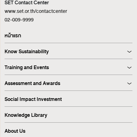
SET Contact Center
www.set.or.th/contactcenter
02-009-9999
หน้าแรก
Know Sustainability
Sustainability at A Glance
Training and Events
Principles and Guidelines
Training
Corporate Governance
Assessment and Awards
Events
Sustainability Management Process
Corporate Governance Report (CGR)
Stakeholder Engagement & Materiality Analysis
Social Impact Investment
SET ESG Ratings
ESG Risk
FTSE Russell ESG Scores
Sustainable Supply Chain
Knowledge Library
ASEAN Corporate Governance Scorecard
Environment
Sustainability Index
Human Rights
About Us
Sustainability Awards
Innovation