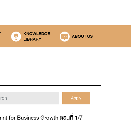
T
KNOWLEDGE
ABOUT US
LIBRARY
Apply
rint for Business Growth ตอนที่ 1/7