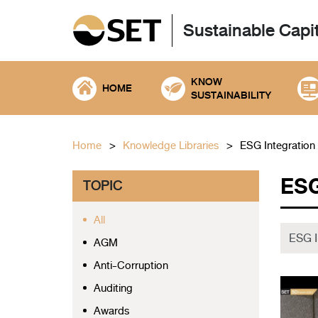
Sustainable Capi
KNOW
HOME
SUSTAINABILITY
Home
Knowledge Libraries
ESG Integration
ES
TOPIC
All
AGM
Anti-Corruption
Auditing
Awards