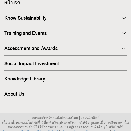
หน้าแรก
Know Sustainability
Sustainability at A Glance
Training and Events
Principles and Guidelines
Training
Corporate Governance
Assessment and Awards
Events
Sustainability Management Process
Corporate Governance Report (CGR)
Stakeholder Engagement & Materiality Analysis
Social Impact Investment
SET ESG Ratings
ESG Risk
FTSE Russell ESG Scores
Sustainable Supply Chain
Knowledge Library
ASEAN Corporate Governance Scorecard
Environment
Sustainability Index
Human Rights
About Us
Sustainability Awards
Innovation
IR Awards
Employee
ESG Online Assessment
Community
ตลาดหลักทรัพย์แห่งประเทศไทย | สงวนลิขสิทธิ์
Sustainability Disclosure & Reporting
เนื้อหาทั้งหมดบนเว็บไซต์นี้ มีขึ้นเพื่อวัตถุประสงค์ในการให้ข้อมูลและเพื่อการศึกษาเท่านั้น
Investor Relations
ตลาดหลักทรัพย์ฯ มิได้ให้การรับรองและขอปฏิเสธต่อความรับผิดใด ๆ ในเว็บไซต์นี้