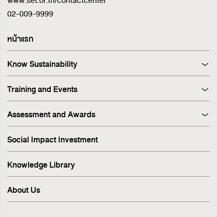
www.set.or.th/contactcenter
02-009-9999
หน้าแรก
Know Sustainability
Sustainability at A Glance
Training and Events
Principles and Guidelines
Training
Corporate Governance
Assessment and Awards
Events
Sustainability Management Process
Corporate Governance Report (CGR)
Stakeholder Engagement & Materiality Analysis
Social Impact Investment
SET ESG Ratings
ESG Risk
FTSE Russell ESG Scores
Sustainable Supply Chain
Knowledge Library
ASEAN Corporate Governance Scorecard
Environment
Sustainability Index
Human Rights
About Us
Sustainability Awards
Innovation
IR Awards
Employee