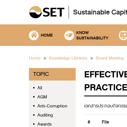
Sustainable Capi
KNOW
HOME
SUSTAINABILITY
Home
Knowledge Libraries
Board Meeting
EFFECTIV
TOPIC
PRACTICES 
All
AGM
เอกสารประกอบกิจกรรม 
Anti-Corruption
Auditing
#
File
Awards