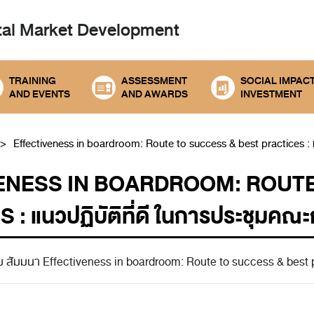
tal
Market Development
TRAINING
ASSESSMENT
SOCIAL IMPAC
AND EVENTS
AND AWARDS
INVESTMENT
Effectiveness in boardroom: Route to success & best practices : แ
ENESS IN BOARDROOM: ROUTE
: แนวปฏิบัติที่ดี ในการประชุมคณ
สัมมนา Effectiveness in boardroom: Route to success & best 