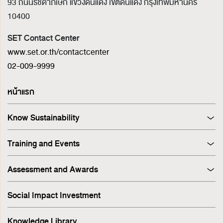
93 ถนนรัชดาภิเษก แขวงดินแดง เขตดินแดง
กรุงเทพมหานคร
10400
SET Contact Center
www.set.or.th/contactcenter
02-009-9999
หน้าแรก
Know Sustainability
Sustainability at A Glance
Training and Events
Principles and Guidelines
Training
Corporate Governance
Assessment and Awards
Events
Sustainability Management Process
Corporate Governance Report (CGR)
Stakeholder Engagement & Materiality Analysis
Social Impact Investment
SET ESG Ratings
ESG Risk
FTSE Russell ESG Scores
Sustainable Supply Chain
Knowledge Library
ASEAN Corporate Governance Scorecard