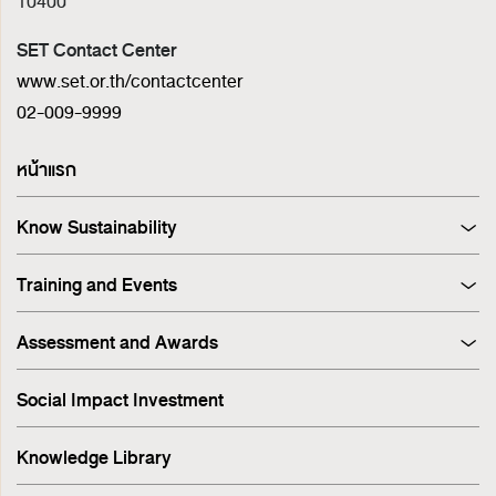
10400
SET Contact Center
www.set.or.th/contactcenter
02-009-9999
หน้าแรก
Know Sustainability
Sustainability at A Glance
Training and Events
Principles and Guidelines
Training
Corporate Governance
Assessment and Awards
Events
Sustainability Management Process
Corporate Governance Report (CGR)
Stakeholder Engagement & Materiality Analysis
Social Impact Investment
SET ESG Ratings
ESG Risk
FTSE Russell ESG Scores
Sustainable Supply Chain
Knowledge Library
ASEAN Corporate Governance Scorecard
Environment
Sustainability Index
Human Rights