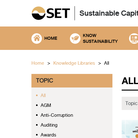
Sustainable Capi
KNOW
HOME
SUSTAINABILITY
Home
Knowledge Libraries
All
AL
TOPIC
All
AGM
Anti-Corruption
Auditing
Awards