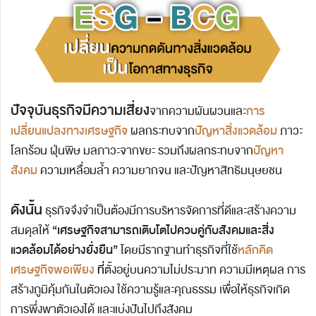
ปัจจุบันธุรกิจมีความเสี่ยง
การ
จากความผันผวนและ
เปลี่ยนแปลงทางเศรษฐกิจ
ปัญหาสิ่งแวดล้อม
ผลกระทบจาก
ภาวะ
ปัญหา
โลกร้อน ฝุ่นพิษ มลภาวะจากขยะ รวมถึงผลกระทบจาก
สังคม
ความเหลื่อมล้ำ ความยากจน และปัญหาสิทธิมนุษยชน
ดังนั้น
ธุรกิจจึงจำเป็นต้องมีการบริหารจัดการที่ดีและสร้างความ
“เศรษฐกิจสามารถเติบโตไปควบคู่กับสังคมและสิ่ง
สมดุลให้
แวดล้อมได้อย่างยั่งยืน”
หลักคิด
โดยมีรากฐานทำธุรกิจที่ใช้
เศรษฐกิจพอเพียง
ที่
ตั้งอยู่บนความไม่ประมาท ความมีเหตุผล การ
สร้างภูมิคุ้มกันในตัวเอง ใช้ความรู้และคุณธรรม เพื่อให้ธุรกิจเกิด
การพึ่งพาตัวเองได้ และแบ่งปันไปถึงสังคม