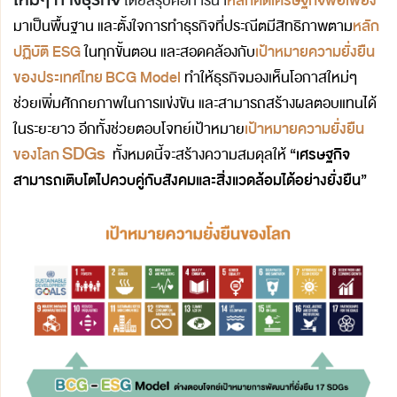
หลักคิดเศรษฐกิจพอเพียง
โดยสรุปคือการนำ
หลัก
มาเป็นพื้นฐาน และตั้งใจ
การทำธุรกิจที่ประณีตมีสิทธิภาพ
ตาม
ปฏิบัติ ESG
เป้าหมายความยั่งยืน
ในทุกขั้นตอน และสอดคล้องกับ
ของประเทศไทย
BCG Model
ทำให้ธุรกิจมองเห็นโอกาสใหม่ๆ
ช่วยเพิ่มศักกยภาพในการแข่งขัน และสามารถสร้างผลตอบแทนได้
เป้าหมายความยั่งยืน
ในระยะยาว
อีกทั้งช่วยตอบโจทย์เป้าหมาย
SDGs
ของโลก
“เศรษฐกิจ
ทั้งหมดนี้จะสร้างความสมดุลให้
สามารถเติบโตไปควบคู่กับสังคมและสิ่งแวดล้อมได้อย่างยั่งยืน”