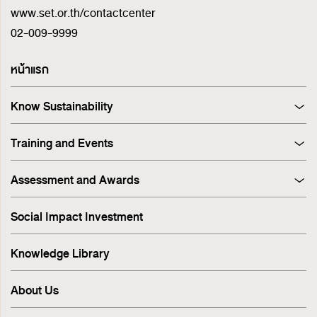
www.set.or.th/contactcenter
02-009-9999
หน้าแรก
Know Sustainability
Sustainability at A Glance
Training and Events
Principles and Guidelines
Training
Corporate Governance
Assessment and Awards
Events
Sustainability Management Process
Corporate Governance Report (CGR)
Stakeholder Engagement & Materiality Analysis
Social Impact Investment
SET ESG Ratings
ESG Risk
FTSE Russell ESG Scores
Sustainable Supply Chain
Knowledge Library
ASEAN Corporate Governance Scorecard
Environment
Sustainability Index
Human Rights
About Us
Sustainability Awards
Innovation
IR Awards
Employee