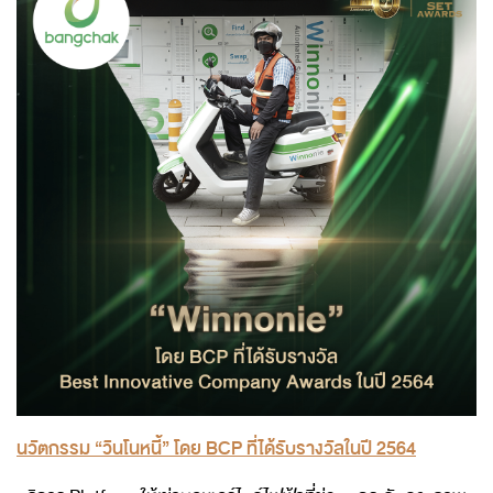
นวัตกรรม “วินโนหนี้” โดย BCP ที่ได้รับรางวัลในปี 2564