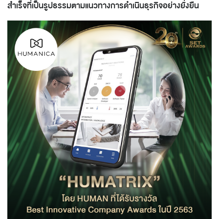
สำเร็จที่เป็นรูปธรรมตามแนวทางการดำเนินธุรกิจอย่างยั่งยืน