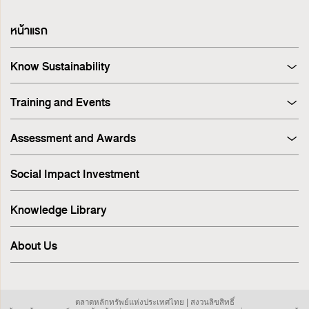
หน้าแรก
Know Sustainability
Sustainability at A Glance
Training and Events
Principles and Guidelines
Training
Corporate Governance
Assessment and Awards
Events
Sustainability Management Process
Corporate Governance Report (CGR)
Stakeholder Engagement & Materiality Analysis
Social Impact Investment
SET ESG Ratings
ESG Risk
FTSE Russell ESG Scores
Sustainable Supply Chain
Knowledge Library
ASEAN Corporate Governance Scorecard
Environment
Sustainability Index
Human Rights
About Us
Sustainability Awards
Innovation
IR Awards
Employee
ESG Online Assessment
Community
ตลาดหลักทรัพย์แห่งประเทศไทย | สงวนลิขสิทธิ์
Sustainability Disclosure & Reporting