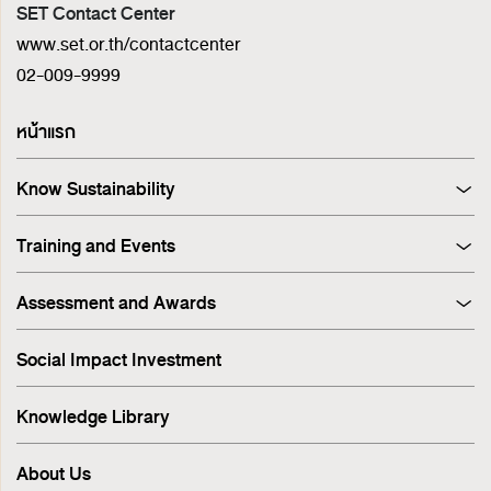
SET Contact Center
www.set.or.th/contactcenter
02-009-9999
หน้าแรก
Know Sustainability
Sustainability at A Glance
Training and Events
Principles and Guidelines
Training
Corporate Governance
Assessment and Awards
Events
Sustainability Management Process
Corporate Governance Report (CGR)
Stakeholder Engagement & Materiality Analysis
Social Impact Investment
SET ESG Ratings
ESG Risk
FTSE Russell ESG Scores
Sustainable Supply Chain
Knowledge Library
ASEAN Corporate Governance Scorecard
Environment
Sustainability Index
Human Rights
About Us
Sustainability Awards
Innovation