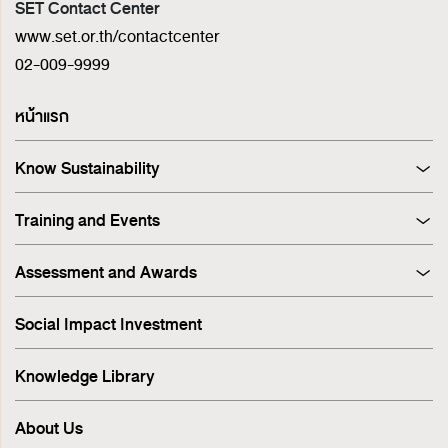
SET Contact Center
www.set.or.th/contactcenter
02-009-9999
หน้าแรก
Know Sustainability
Sustainability at A Glance
Training and Events
Principles and Guidelines
Training
Corporate Governance
Assessment and Awards
Events
Sustainability Management Process
Corporate Governance Report (CGR)
Stakeholder Engagement & Materiality Analysis
Social Impact Investment
SET ESG Ratings
ESG Risk
FTSE Russell ESG Scores
Sustainable Supply Chain
Knowledge Library
ASEAN Corporate Governance Scorecard
Environment
Sustainability Index
Human Rights
About Us
Sustainability Awards
Innovation