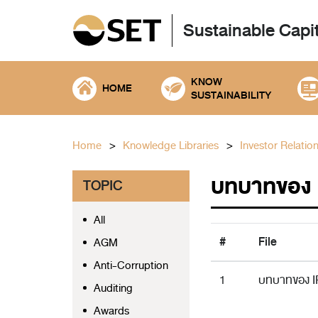
Sustainable Capi
KNOW
HOME
SUSTAINABILITY
Home
Knowledge Libraries
Investor Relatio
บทบาทของ I
TOPIC
All
#
File
AGM
Anti-Corruption
1
บทบาทของ IR
Auditing
Awards