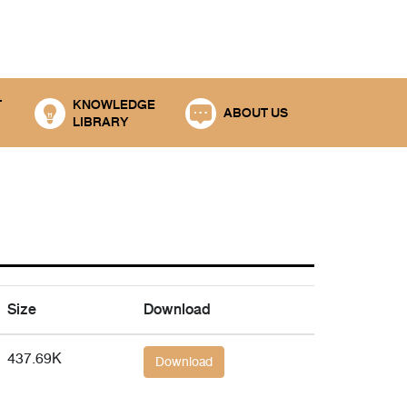
T
KNOWLEDGE
ABOUT US
LIBRARY
Size
Download
437.69K
Download