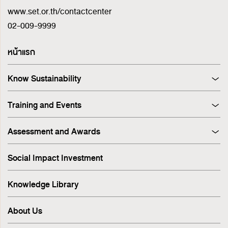
www.set.or.th/contactcenter
02-009-9999
หน้าแรก
Know Sustainability
Sustainability at A Glance
Training and Events
Principles and Guidelines
Training
Corporate Governance
Assessment and Awards
Events
Sustainability Management Process
Corporate Governance Report (CGR)
Stakeholder Engagement & Materiality Analysis
Social Impact Investment
SET ESG Ratings
ESG Risk
FTSE Russell ESG Scores
Sustainable Supply Chain
Knowledge Library
ASEAN Corporate Governance Scorecard
Environment
Sustainability Index
Human Rights
About Us
Sustainability Awards
Innovation
IR Awards