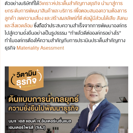
ตัวอย่างบริษัทที่ได้
วิเคราะห์ประเด็นสำคัญทางธุรกิจ นำมาสู่การ
ยกระดับการพัฒนาสินค้าและบริการ เพื่อตอบสนองความต้องการ
ลูกค้า ลดความเสี่ยง และสร้างผลลัพธ์ที่ดี ต่อผู้มีส่วนได้เสีย สังคม
และสิ่งแวดล้อม
ซึ่งถือว่า
ป
ระสบความสําเร็จจากการพัฒนาองค์กร
ไปสู่ความยั่งยืนอย่างเป็นรูปธรรม “ทำแล้วดีต่อองค์กรอย่างไร”
ทำไมองค์กรต้องให้ความสำคัญกับการประเมินประเด็นสำคัญทาง
ธุรกิ
จ
Materiality Asess
men
t