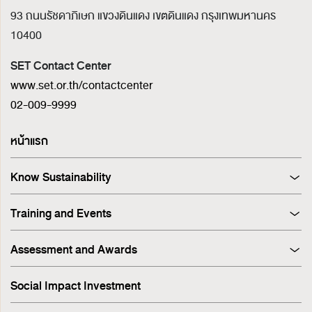
93 ถนนรัชดาภิเษก แขวงดินแดง เขตดินแดง
กรุงเทพมหานคร
10400
SET Contact Center
www.set.or.th/contactcenter
02-009-9999
หน้าแรก
Know Sustainability
Sustainability at A Glance
Training and Events
Principles and Guidelines
Training
Corporate Governance
Assessment and Awards
Events
Sustainability Management Process
Corporate Governance Report (CGR)
Stakeholder Engagement & Materiality Analysis
Social Impact Investment
SET ESG Ratings
ESG Risk
FTSE Russell ESG Scores
Sustainable Supply Chain