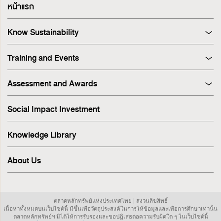
หน้าแรก
Know Sustainability
Sustainability at A Glance
Training and Events
Principles and Guidelines
Training
Corporate Governance
Assessment and Awards
Events
Sustainability Management Process
Corporate Governance Report (CGR)
Stakeholder Engagement & Materiality Analysis
Social Impact Investment
SET ESG Ratings
ESG Risk
FTSE Russell ESG Scores
Sustainable Supply Chain
Knowledge Library
ASEAN Corporate Governance Scorecard
Environment
Sustainability Index
Human Rights
About Us
Sustainability Awards
Innovation
IR Awards
Employee
ESG Online Assessment
Community
ตลาดหลักทรัพย์แห่งประเทศไทย | สงวนลิขสิทธิ์
Sustainability Disclosure & Reporting
เนื้อหาทั้งหมดบนเว็บไซต์นี้ มีขึ้นเพื่อวัตถุประสงค์ในการให้ข้อมูลและเพื่อการศึกษาเท่านั้น
Investor Relations
ตลาดหลักทรัพย์ฯ มิได้ให้การรับรองและขอปฏิเสธต่อความรับผิดใด ๆ ในเว็บไซต์นี้