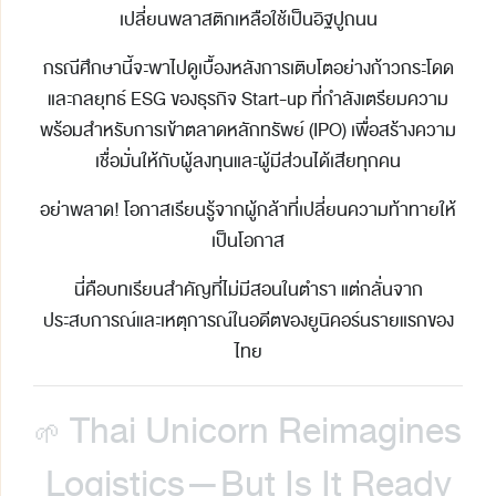
เปลี่ยนพลาสติกเหลือใช้เป็นอิฐปูถนน
กรณีศึกษานี้จะพาไปดูเบื้องหลังการเติบโตอย่างก้าวกระโดด
และกลยุทธ์
ESG
ของธุรกิจ Start-up ที่กำลังเตรียมความ
พร้อมสำหรับการเข้าตลาดหลักทรัพย์
(IPO)
เพื่อสร้างความ
เชื่อมั่นให้กับผู้ลงทุนและผู้มีส่วนได้เสียทุกคน
อย่าพลาด!
โอกาสเรียนรู้จากผู้กล้าที่เปลี่ยนความท้าทายให้
เป็นโอกาส
นี่คือบทเรียนสำคัญที่ไม่มีสอนในตำรา แต่กลั่นจาก
ประสบการณ์และเหตุการณ์ในอดีตของยูนิคอร์นรายแรกของ
ไทย
Thai Unicorn Reimagines
🌱
Logistics—But Is It Ready