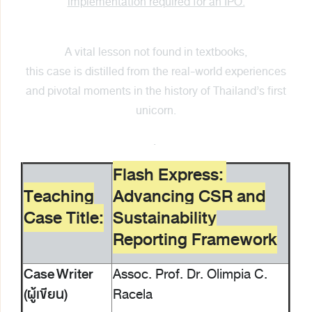
implementation required for an IPO.
A vital lesson not found in textbooks,
this case is distilled from the real-world experiences
and pivotal moments in the history of Thailand’s first
unicorn.
.
Flash Express:
Teaching
Advancing CSR and
Case Title:
Sustainability
Reporting Framework
Case
Writer
Assoc. Prof. Dr. Olimpia C.
(ผู้เขียน)
Racela