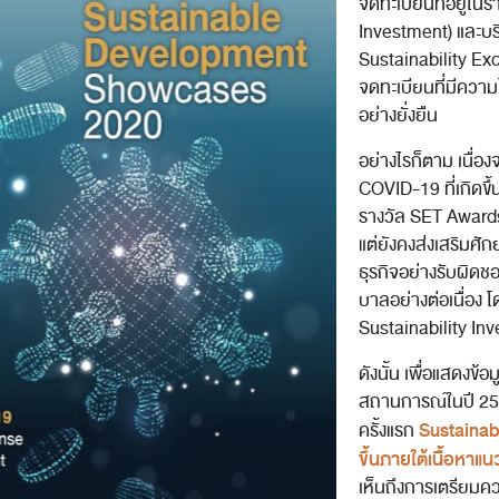
จดทะเบียนที่อยู่ในร
Investment) และบริ
Sustainability Exce
จดทะเบียนที่มีคว
อย่างยั่งยืน
อย่างไรก็ตาม เนื่
COVID-19 ที่เกิดข
รางวัล SET Awards
แต่ยังคงส่งเสริมศ
ธุรกิจอย่างรับผิดช
บาลอย่างต่อเนื่อง โ
Sustainability In
ดังนั้น เพื่อแสดงข้
สถานการณ์ในปี 256
Sustainab
ครั้งแรก
ขึ้นภายใต้เนื้อห
เห็นถึงการเตรียม