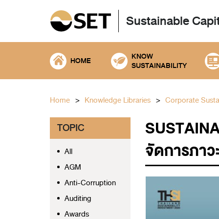
Sustainable Capi
KNOW
HOME
SUSTAINABILITY
Home
Knowledge Libraries
Corporate Sustai
SUSTAINA
TOPIC
จัดการภาว
All
AGM
Anti-Corruption
Auditing
Awards