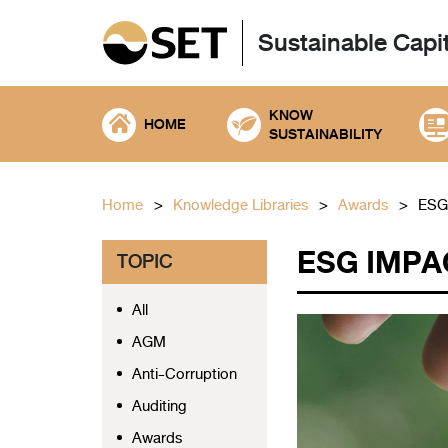
Sustainable Capi
KNOW
HOME
SUSTAINABILITY
Home
Knowledge Libraries
Awards
ESG
ESG IMPA
TOPIC
All
AGM
Anti-Corruption
Auditing
Awards