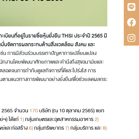
เบียนที่อยู่ในรายชื่อหุ้นยั่งยืน
THSI ประจำปี 2565 มี
งมั่นจัดการผลกระทบด้านสิ่งแวดล้อม สังคม และ
เช่น การมีส่วนร่วมบรรเทาปัญหาการเปลี่ยนแปลง
พนักงานโดยพัฒนาศักยภาพและคำนึงถึงสุขอนามัยและ
ลอดจนการกำกับดูแลกิจการที่ดีและโปร่งใส การ
นงานตามแนวทางการพัฒนาอย่างยั่งยืนเพื่อช่วยลดผลกระ
I ปี 2565 จำนวน
170
บริษัท (ณ 10 ตุลาคม 2565) แยก
์ฯ) ได้แก่
1)
กลุ่มเกษตรและอุตสาหกรรมอาหาร
2)
พย์และก่อสร้าง
6)
กลุ่มทรัพยากร
7)
กลุ่มบริการ และ
8)