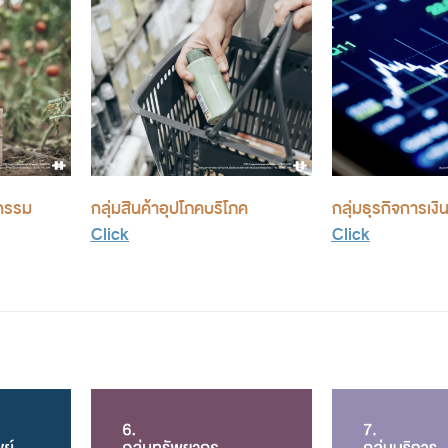
หกรรม
กลุ่มสินค้าอุปโภคบริโภค
กลุ่มธุรกิจการเงิ
Click
Click