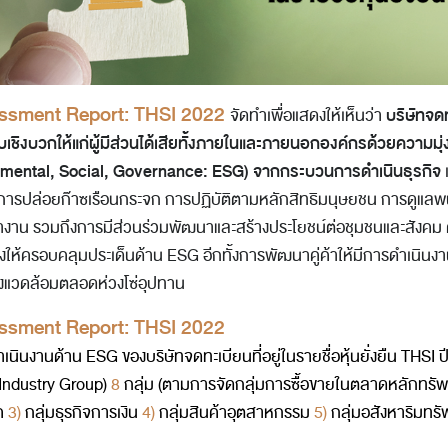
ssment Report: THSI 2022
บริษัทจดทะ
จัดทำเพื่อแสดงให้เห็นว่า
ชิงบวกให้แก่ผู้มีส่วนได้เสียทั้งภายในและภายนอกองค์กรด้วยความมุ่
nmental, Social, Governance: ESG) จากกระบวนการดำเนินธุรกิจ
ารปล่อยก๊าซเรือนกระจก การปฏิบัติตามหลักสิทธิมนุษยชน การดูแล
น รวมถึงการมีส่วนร่วมพัฒนาและสร้างประโยชน์ต่อชุมชนและสังคม ต
งให้ครอบคลุมประเด็นด้าน ESG อีกทั้งการพัฒนาคู่ค้าให้มีการดำเนิ
่งแวดล้อมตลอดห่วงโซ่อุปทาน
ssment Report: THSI 2022
เนินงานด้าน ESG
ของบริษัทจดทะเบียนที่อยู่ในรายชื่อหุ้นยั่งยืน THS
Industry Group)
8
กลุ่ม (ตามการจัดกลุ่มการซื้อขายในตลาดหลักทรัพย
ภค
3)
กลุ่มธุรกิจการเงิน
4)
กลุ่มสินค้าอุตสาหกรรม
5)
กลุ่มอสังหาริมทรั