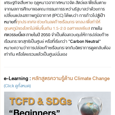
เศรษฐกิจเสียหาย ฤดูหนาวอากาศหนาวจัด สัตว์และพืชล้มตาย
จากผลการศึกษาของคณะกรรมการระหว่างรัฐบาลว่าด้วยการ
เปลี่ยนแปลงสภาพภูมิอากาศ (IPCC) ได้พบว่า การก้าวไป
สู่
เป้า
หมายที่
ทุกประเทศจะช่วยกันลดก๊าซเรือนกระจกลง เพื่อทำให้
อุณหภูมิของโลกไม่เพิ่มขึ้นเกิน 1.5-2.0 องศาเซลเซียส
ภายใน
ศตวรรษนี้
และภายในปี 2050
จำเป็นต้องควบคุมให้การปล่อยก๊าซ
"Carbon Neutral"
เรือนกระจกสุทธิเป็นศูนย์ หรือที่เรียกว่า
หมายความว่าการปล่อยก๊าซเรือนกระจกกับอัตราการดูดกลับต้อง
เท่ากัน หรือโดยรวมแล้วเป็นศูนย์นั่นเอง
e-Learning :
หลักสูตรความรู้ด้าน
Climate Change
(Click ดูทั้งหมด)