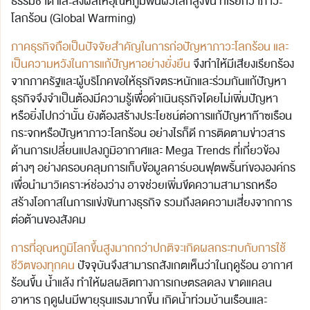
ธรรมชาติ และส่งผลให้อุณหภูมิพื้นผิวโลกสูงขึ้น ที่เรียกว่าภาวะ
โลกร้อน (Global Warming)
ภาคธุรกิจถือเป็นปัจจัยสำคัญในการก่อปัญหาภาวะโลกร้อน และ
เป็นความหวังในการแก้ปัญหาอย่างยั่งยืน
จึงทำให้มีเสียงเรียกร้อง
จากภาครัฐและผู้บริโภคขอให้ธุรกิจตระหนักและร่วมกันแก้ปัญหา
ธุรกิจจึงจำเป็นต้องมีความรู้เพื่อดำเนินธุรกิจโดยไม่เพิ่มปัญหา
หรือยิ่งไปกว่านั้น ยังต้องสร้างประโยชน์ต่อการแก้ปัญหาก๊าซเรือน
กระจกหรือปัญหาภาวะโลกร้อน อย่างไรก็ดี การติดตามข่าวสาร
ด้านการเปลี่ยนแปลงภูมิอากาศและ Mega Trends ที่เกี่ยวข้อง
ต่างๆ อย่างครอบคลุมการเก็บข้อมูลคาร์บอนฟุตพริ้นท์ขององค์กร
เพื่อนำมาวิเคราะห์ช่องว่าง อาจช่วยเพิ่มขีดความสามารถหรือ
สร้างโอกาสในการแข่งขันทางธุรกิจ รวมถึงลดความเสี่ยงจากการ
ต่อต้านของสังคม
การที่อุณหภูมิโลกขึ้นสูงมากกว่าปกติจะเกิดผลกระทบกับการใช้
ชีวิตของทุกคน
ปัจจุบันจึงสามารถสังเกตเห็นว่าในฤดูร้อน อากาศ
ร้อนขึ้น น้ำแล้ง ทำให้ผลผลิตทางการเกษตรลดลง ขาดแคลน
อาหาร ฤดูฝนมีพายุรุนแรงมากขึ้น เกิดน้ำท่วมบ้านเรือนและ