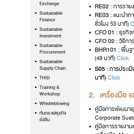
Exchange
RE02
: การรายง
Sustainable
RE03
: แนะนำกา
Finance
ชั่วโมง 53 นาที)
C
Sustainable
CFO 01
: ธุรกิ
Investment
CFO 02
: วิธีก
Sustainable
BHR101
:
พื้น
Procurement
(49 นาที)
Click
Sustainable
S05
:
การประเมิ
Supply Chain
นาที)
Click
THSI
Training &
2. เครื่องมือ
Workshop
Whistleblowing
คู่มือการพัฒนาธุ
ทันกระแสธุรกิจ
Corporate Susta
ยั่งยืน
คู่มือการรายงาน