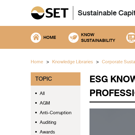
Sustainable Capi
KNOW
HOME
SUSTAINABILITY
Home
Knowledge Libraries
Corporate Sustai
ESG KNOW
TOPIC
PROFESS
All
AGM
Anti-Corruption
Auditing
Awards